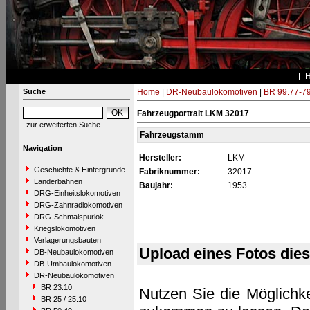
Suche
Home
|
DR-Neubaulokomotiven
|
BR 99.77-7
Fahrzeugportrait LKM 32017
zur erweiterten Suche
Fahrzeugstamm
Navigation
Hersteller:
LKM
Geschichte & Hintergründe
Fabriknummer:
32017
Länderbahnen
Baujahr:
1953
DRG-Einheitslokomotiven
DRG-Zahnradlokomotiven
DRG-Schmalspurlok.
Kriegslokomotiven
Verlagerungsbauten
Upload eines Fotos die
DB-Neubaulokomotiven
DB-Umbaulokomotiven
DR-Neubaulokomotiven
BR 23.10
Nutzen Sie die Möglichke
BR 25 / 25.10