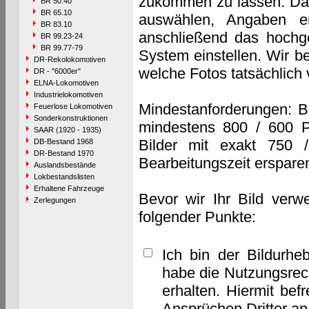
zukommen zu lassen. Das 
BR 50.40
BR 65.10
auswählen, Angaben e
BR 83.10
anschließend das hochge
BR 99.23-24
BR 99.77-79
System einstellen. Wir b
DR-Rekolokomotiven
welche Fotos tatsächlich
DR - "6000er"
ELNA-Lokomotiven
Industrielokomotiven
Mindestanforderungen: B
Feuerlose Lokomotiven
Sonderkonstruktionen
mindestens 800 / 600 P
SAAR (1920 - 1935)
Bilder mit exakt 750 
DB-Bestand 1968
DR-Bestand 1970
Bearbeitungszeit erspare
Auslandsbestände
Lokbestandslisten
Erhaltene Fahrzeuge
Bevor wir Ihr Bild verw
Zerlegungen
folgender Punkte:
Ich bin der Bildurhe
habe die Nutzungsrec
erhalten. Hiermit bef
Ansprüchen Dritter a