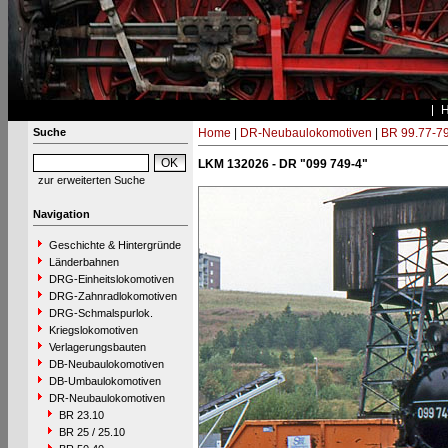
Suche
Home
|
DR-Neubaulokomotiven
|
BR 99.77-7
LKM 132026 - DR "099 749-4"
zur erweiterten Suche
Navigation
Geschichte & Hintergründe
Länderbahnen
DRG-Einheitslokomotiven
DRG-Zahnradlokomotiven
DRG-Schmalspurlok.
Kriegslokomotiven
Verlagerungsbauten
DB-Neubaulokomotiven
DB-Umbaulokomotiven
DR-Neubaulokomotiven
BR 23.10
BR 25 / 25.10