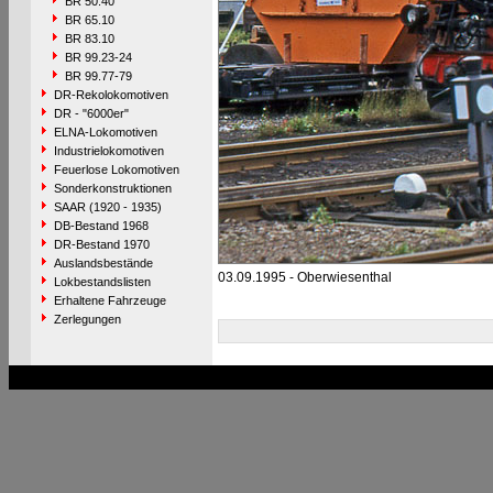
BR 50.40
BR 65.10
BR 83.10
BR 99.23-24
BR 99.77-79
DR-Rekolokomotiven
DR - "6000er"
ELNA-Lokomotiven
Industrielokomotiven
Feuerlose Lokomotiven
Sonderkonstruktionen
SAAR (1920 - 1935)
DB-Bestand 1968
DR-Bestand 1970
Auslandsbestände
03.09.1995 - Oberwiesenthal
Lokbestandslisten
Erhaltene Fahrzeuge
Zerlegungen