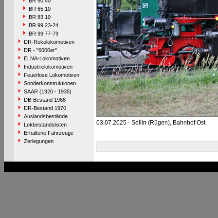
BR 50.40
BR 65.10
BR 83.10
BR 99.23-24
BR 99.77-79
DR-Rekolokomotiven
DR - "6000er"
ELNA-Lokomotiven
Industrielokomotiven
Feuerlose Lokomotiven
Sonderkonstruktionen
SAAR (1920 - 1935)
DB-Bestand 1968
DR-Bestand 1970
Auslandsbestände
03.07.2025 - Sellin (Rügen), Bahnhof Ost
Lokbestandslisten
Erhaltene Fahrzeuge
Zerlegungen