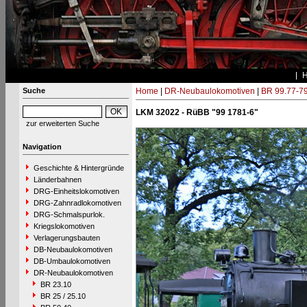
Suche
Home
|
DR-Neubaulokomotiven
|
BR 99.77-7
LKM 32022 - RüBB "99 1781-6"
zur erweiterten Suche
Navigation
Geschichte & Hintergründe
Länderbahnen
DRG-Einheitslokomotiven
DRG-Zahnradlokomotiven
DRG-Schmalspurlok.
Kriegslokomotiven
Verlagerungsbauten
DB-Neubaulokomotiven
DB-Umbaulokomotiven
DR-Neubaulokomotiven
BR 23.10
BR 25 / 25.10