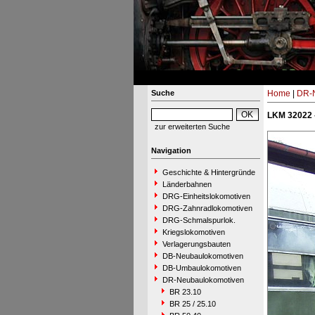
Suche
Home
|
DR-N
LKM 32022 
zur erweiterten Suche
Navigation
Geschichte & Hintergründe
Länderbahnen
DRG-Einheitslokomotiven
DRG-Zahnradlokomotiven
DRG-Schmalspurlok.
Kriegslokomotiven
Verlagerungsbauten
DB-Neubaulokomotiven
DB-Umbaulokomotiven
DR-Neubaulokomotiven
BR 23.10
BR 25 / 25.10