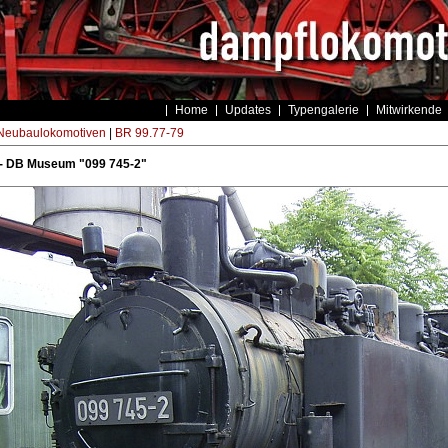
Home
Updates
Typengalerie
Mitwirkende
eubaulokomotiven
|
BR 99.77-79
- DB Museum "099 745-2"