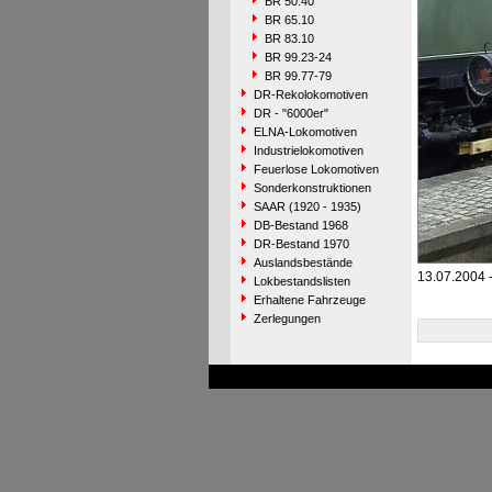
BR 50.40
BR 65.10
BR 83.10
BR 99.23-24
BR 99.77-79
DR-Rekolokomotiven
DR - "6000er"
ELNA-Lokomotiven
Industrielokomotiven
Feuerlose Lokomotiven
Sonderkonstruktionen
SAAR (1920 - 1935)
DB-Bestand 1968
DR-Bestand 1970
Auslandsbestände
13.07.2004 
Lokbestandslisten
Erhaltene Fahrzeuge
Zerlegungen