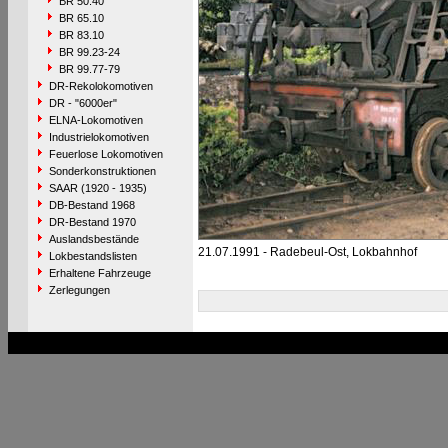
BR 50.40
BR 65.10
BR 83.10
BR 99.23-24
BR 99.77-79
DR-Rekolokomotiven
DR - "6000er"
ELNA-Lokomotiven
Industrielokomotiven
Feuerlose Lokomotiven
Sonderkonstruktionen
SAAR (1920 - 1935)
DB-Bestand 1968
DR-Bestand 1970
Auslandsbestände
21.07.1991 - Radebeul-Ost, Lokbahnhof
Lokbestandslisten
Erhaltene Fahrzeuge
Zerlegungen