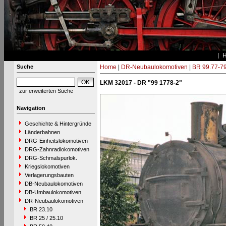
Suche
Home
|
DR-Neubaulokomotiven
|
BR 99.77-7
LKM 32017 - DR "99 1778-2"
zur erweiterten Suche
Navigation
Geschichte & Hintergründe
Länderbahnen
DRG-Einheitslokomotiven
DRG-Zahnradlokomotiven
DRG-Schmalspurlok.
Kriegslokomotiven
Verlagerungsbauten
DB-Neubaulokomotiven
DB-Umbaulokomotiven
DR-Neubaulokomotiven
BR 23.10
BR 25 / 25.10