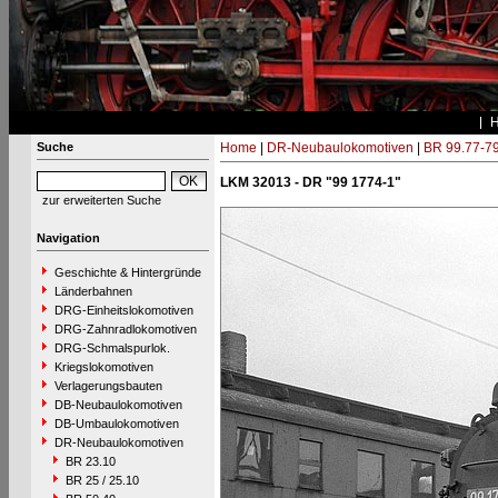
Suche
Home
|
DR-Neubaulokomotiven
|
BR 99.77-7
LKM 32013 - DR "99 1774-1"
zur erweiterten Suche
Navigation
Geschichte & Hintergründe
Länderbahnen
DRG-Einheitslokomotiven
DRG-Zahnradlokomotiven
DRG-Schmalspurlok.
Kriegslokomotiven
Verlagerungsbauten
DB-Neubaulokomotiven
DB-Umbaulokomotiven
DR-Neubaulokomotiven
BR 23.10
BR 25 / 25.10