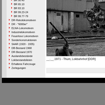
BR 50.40
BR 65.10
BR 83.10
BR 99.23-24
BR 99.77-79
DR-Rekolokomotiven
DR - "6000er"
ELNA-Lokomotiven
Industrielokomotiven
Feuerlose Lokomotiven
Sonderkonstruktionen
SAAR (1920 - 1935)
DB-Bestand 1968
DR-Bestand 1970
Auslandsbestände
__.__.1971 - Thum, Lokbahnhof [DDR]
Lokbestandslisten
Erhaltene Fahrzeuge
Zerlegungen