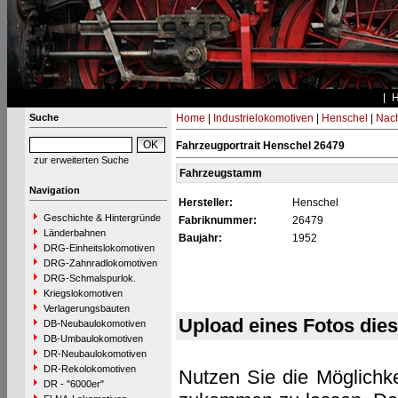
Suche
Home
|
Industrielokomotiven
|
Henschel
|
Nac
Fahrzeugportrait Henschel 26479
zur erweiterten Suche
Fahrzeugstamm
Navigation
Hersteller:
Henschel
Geschichte & Hintergründe
Fabriknummer:
26479
Länderbahnen
Baujahr:
1952
DRG-Einheitslokomotiven
DRG-Zahnradlokomotiven
DRG-Schmalspurlok.
Kriegslokomotiven
Verlagerungsbauten
Upload eines Fotos die
DB-Neubaulokomotiven
DB-Umbaulokomotiven
DR-Neubaulokomotiven
DR-Rekolokomotiven
Nutzen Sie die Möglichke
DR - "6000er"