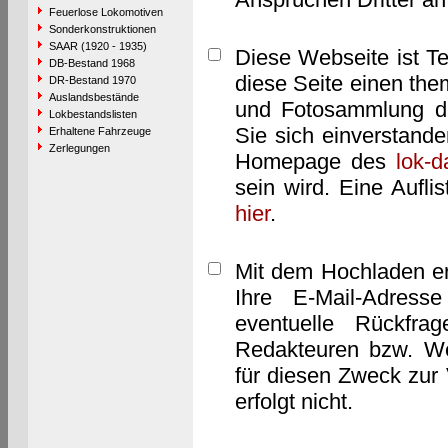
Feuerlose Lokomotiven
Sonderkonstruktionen
SAAR (1920 - 1935)
Diese Webseite ist T
DB-Bestand 1968
diese Seite einen them
DR-Bestand 1970
Auslandsbestände
und Fotosammlung dar
Lokbestandslisten
Sie sich einverstand
Erhaltene Fahrzeuge
Zerlegungen
Homepage des
lok-
sein wird. Eine Aufl
hier
.
Mit dem Hochladen er
Ihre E-Mail-Adres
eventuelle Rückfra
Redakteuren bzw. We
für diesen Zweck zur 
erfolgt nicht.