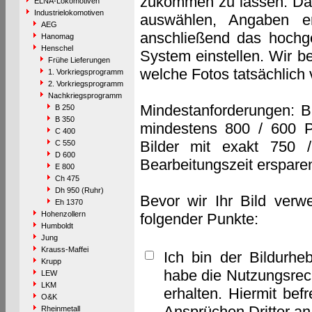
zukommen zu lassen. Das 
ELNA-Lokomotiven
Industrielokomotiven
auswählen, Angaben e
AEG
anschließend das hochge
Hanomag
Henschel
System einstellen. Wir b
Frühe Lieferungen
welche Fotos tatsächlich
1. Vorkriegsprogramm
2. Vorkriegsprogramm
Nachkriegsprogramm
Mindestanforderungen: B
B 250
B 350
mindestens 800 / 600 P
C 400
Bilder mit exakt 750 
C 550
D 600
Bearbeitungszeit erspare
E 800
Ch 475
Dh 950 (Ruhr)
Bevor wir Ihr Bild verw
Eh 1370
Hohenzollern
folgender Punkte:
Humboldt
Jung
Krauss-Maffei
Ich bin der Bildurhe
Krupp
habe die Nutzungsrec
LEW
LKM
erhalten. Hiermit bef
O&K
Ansprüchen Dritter a
Rheinmetall