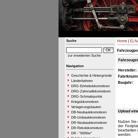
Suche
Home
|
ELNA
Fahrzeugpor
zur erweiterten Suche
Fahrzeugs
Navigation
Hersteller:
Geschichte & Hintergründe
Fabriknum
Länderbahnen
Baujahr:
DRG-Einheitslokomotiven
DRG-Zahnradlokomotiven
DRG-Schmalspurlok.
Kriegslokomotiven
Verlagerungsbauten
Upload ein
DB-Neubaulokomotiven
DB-Umbaulokomotiven
Nutzen Sie 
DR-Neubaulokomotiven
der Festpla
DR-Rekolokomotiven
bearbeiten 
DR - "6000er"
werden.