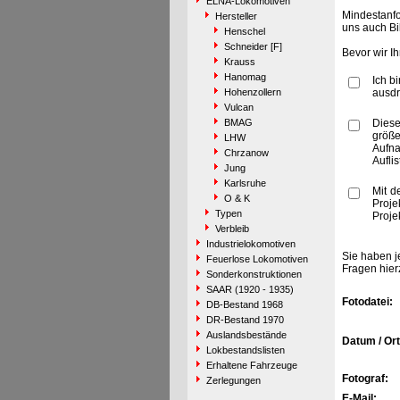
ELNA-Lokomotiven
Mindestanfo
Hersteller
uns auch Bi
Henschel
Schneider [F]
Bevor wir I
Krauss
Hanomag
Ich b
Hohenzollern
ausdr
Vulcan
BMAG
Diese
größe
LHW
Aufn
Chrzanow
Aufli
Jung
Karlsruhe
Mit d
O & K
Proje
Typen
Proje
Verbleib
Industrielokomotiven
Sie haben j
Feuerlose Lokomotiven
Fragen hier
Sonderkonstruktionen
SAAR (1920 - 1935)
Fotodatei:
DB-Bestand 1968
DR-Bestand 1970
Auslandsbestände
Datum / Ort
Lokbestandslisten
Erhaltene Fahrzeuge
Fotograf:
Zerlegungen
E-Mail: