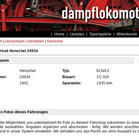
Home
Updates
Typengalerie
Mitwirkende
-Lokomotiven
|
Hersteller
|
Henschel
trait Henschel 24934
tamm
Henschel
Typ:
ELNA 2
mer:
24934
Bauart:
1'C-h2t
1941
Spurweite:
1435 mm
es Fotos dieses Fahrzeuges
die Möglichkeit, uns unkompliziert Ihr Foto zu diesem Fahrzeug zukommen zu lassen
tte auswählen, Angaben ergänzen und abschicken - fertig. Wir werden anschli
und in unser System einstellen. Wir behalten uns das Recht vor, eine Auswahl zu t