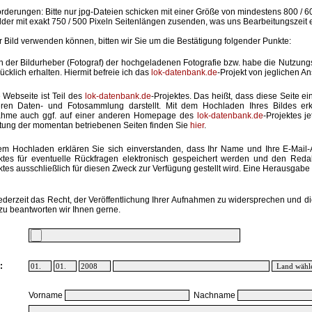
rderungen: Bitte nur jpg-Dateien schicken mit einer Größe von mindestens 800 / 6
lder mit exakt 750 / 500 Pixeln Seitenlängen zusenden, was uns Bearbeitungszeit 
hr Bild verwenden können, bitten wir Sie um die Bestätigung folgender Punkte:
in der Bildurheber (Fotograf) der hochgeladenen Fotografie bzw. habe die Nutzun
ücklich erhalten. Hiermit befreie ich das
lok-datenbank.de
-Projekt von jeglichen A
 Webseite ist Teil des
lok-datenbank.de
-Projektes. Das heißt, dass diese Seite ei
ren Daten- und Fotosammlung darstellt. Mit dem Hochladen Ihres Bildes erk
ahme auch ggf. auf einer anderen Homepage des
lok-datenbank.de
-Projektes j
stung der momentan betriebenen Seiten finden Sie
hier
.
em Hochladen erklären Sie sich einverstanden, dass Ihr Name und Ihre E-Mail
ktes für eventuelle Rückfragen elektronisch gespeichert werden und den Red
ktes ausschließlich für diesen Zweck zur Verfügung gestellt wird. Eine Herausgabe an
ederzeit das Recht, der Veröffentlichung Ihrer Aufnahmen zu widersprechen und di
zu beantworten wir Ihnen gerne.
:
Vorname
Nachname