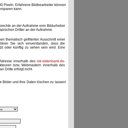
00 Pixeln. Erfahrene Bildbearbeiter können
ersparen kann.
gsrechte an der Aufnahme vom Bildurheber
nsprüchen Dritter an der Aufnahme.
nen thematisch gefilterten Ausschnitt einer
lären Sie sich einverstanden, dass die
etzt oder künftig zu sehen sein wird. Eine
-Adresse innerhalb des
lok-datenbank.de
-
akteuren bzw. Webmastern innerhalb des
 Dritte erfolgt nicht.
e Bilder und Ihre Daten löschen zu lassen!