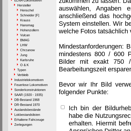
zukommen zu lassen. Das 
ELNA-Lokomotiven
Hersteller
auswählen, Angaben e
Henschel
anschließend das hochge
Schneider [F]
Krauss
System einstellen. Wir b
Hanomag
welche Fotos tatsächlich
Hohenzollern
Vulcan
BMAG
Mindestanforderungen: B
LHW
Chrzanow
mindestens 800 / 600 P
Jung
Bilder mit exakt 750 
Karlsruhe
O & K
Bearbeitungszeit erspare
Typen
Verbleib
Industrielokomotiven
Bevor wir Ihr Bild verw
Feuerlose Lokomotiven
Sonderkonstruktionen
folgender Punkte:
SAAR (1920 - 1935)
DB-Bestand 1968
DR-Bestand 1970
Ich bin der Bildurhe
Auslandsbestände
habe die Nutzungsrec
Lokbestandslisten
Erhaltene Fahrzeuge
erhalten. Hiermit bef
Zerlegungen
Ansprüchen Dritter a