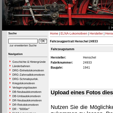
Suche
Home
|
ELNA-Lokomotiven
|
Hersteller
|
Hens
Fahrzeugportrait Henschel 24933
zur erweiterten Suche
Fahrzeugstamm
Navigation
Hersteller:
Henschel
Geschichte & Hintergründe
Fabriknummer:
24933
Länderbahnen
Baujahr:
1941
DRG-Einheitslokomotiven
DRG-Zahnradlokomotiven
DRG-Schmalspurlok.
Kriegslokomotiven
Verlagerungsbauten
Upload eines Fotos die
DB-Neubaulokomotiven
DB-Umbaulokomotiven
DR-Neubaulokomotiven
DR-Rekolokomotiven
Nutzen Sie die Möglichke
DR - "6000er"