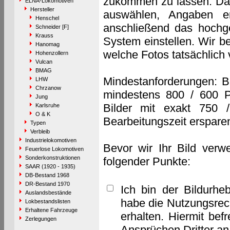
zukommen zu lassen. Das 
ELNA-Lokomotiven
Hersteller
auswählen, Angaben e
Henschel
anschließend das hochge
Schneider [F]
Krauss
System einstellen. Wir b
Hanomag
welche Fotos tatsächlich
Hohenzollern
Vulcan
BMAG
Mindestanforderungen: B
LHW
Chrzanow
mindestens 800 / 600 P
Jung
Bilder mit exakt 750 
Karlsruhe
O & K
Bearbeitungszeit erspare
Typen
Verbleib
Industrielokomotiven
Bevor wir Ihr Bild verw
Feuerlose Lokomotiven
Sonderkonstruktionen
folgender Punkte:
SAAR (1920 - 1935)
DB-Bestand 1968
DR-Bestand 1970
Ich bin der Bildurhe
Auslandsbestände
habe die Nutzungsrec
Lokbestandslisten
Erhaltene Fahrzeuge
erhalten. Hiermit bef
Zerlegungen
Ansprüchen Dritter a