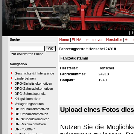
Suche
Home
|
ELNA-Lokomotiven
|
Hersteller
|
Hens
Fahrzeugportrait Henschel 24918
zur erweiterten Suche
Fahrzeugstamm
Navigation
Hersteller:
Henschel
Geschichte & Hintergründe
Fabriknummer:
24918
Länderbahnen
Baujahr:
1940
DRG-Einheitslokomotiven
DRG-Zahnradlokomotiven
DRG-Schmalspurlok.
Kriegslokomotiven
Verlagerungsbauten
Upload eines Fotos die
DB-Neubaulokomotiven
DB-Umbaulokomotiven
DR-Neubaulokomotiven
DR-Rekolokomotiven
Nutzen Sie die Möglichke
DR - "6000er"