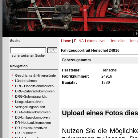
Suche
Home
|
ELNA-Lokomotiven
|
Hersteller
|
Hens
Fahrzeugportrait Henschel 24916
zur erweiterten Suche
Fahrzeugstamm
Navigation
Hersteller:
Henschel
Geschichte & Hintergründe
Fabriknummer:
24916
Länderbahnen
Baujahr:
1939
DRG-Einheitslokomotiven
DRG-Zahnradlokomotiven
DRG-Schmalspurlok.
Kriegslokomotiven
Verlagerungsbauten
Upload eines Fotos die
DB-Neubaulokomotiven
DB-Umbaulokomotiven
DR-Neubaulokomotiven
DR-Rekolokomotiven
Nutzen Sie die Möglichke
DR - "6000er"