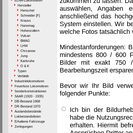
zukommen zu lassen. Das 
ELNA-Lokomotiven
Hersteller
auswählen, Angaben e
Henschel
anschließend das hochge
Schneider [F]
Krauss
System einstellen. Wir b
Hanomag
welche Fotos tatsächlich
Hohenzollern
Vulcan
BMAG
Mindestanforderungen: B
LHW
Chrzanow
mindestens 800 / 600 P
Jung
Bilder mit exakt 750 
Karlsruhe
O & K
Bearbeitungszeit erspare
Typen
Verbleib
Industrielokomotiven
Bevor wir Ihr Bild verw
Feuerlose Lokomotiven
Sonderkonstruktionen
folgender Punkte:
SAAR (1920 - 1935)
DB-Bestand 1968
DR-Bestand 1970
Ich bin der Bildurhe
Auslandsbestände
habe die Nutzungsrec
Lokbestandslisten
Erhaltene Fahrzeuge
erhalten. Hiermit bef
Zerlegungen
Ansprüchen Dritter a