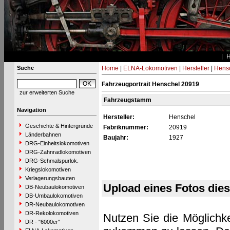
Suche
Home
|
ELNA-Lokomotiven
|
Hersteller
|
Hens
Fahrzeugportrait Henschel 20919
zur erweiterten Suche
Fahrzeugstamm
Navigation
Hersteller:
Henschel
Geschichte & Hintergründe
Fabriknummer:
20919
Länderbahnen
Baujahr:
1927
DRG-Einheitslokomotiven
DRG-Zahnradlokomotiven
DRG-Schmalspurlok.
Kriegslokomotiven
Verlagerungsbauten
Upload eines Fotos die
DB-Neubaulokomotiven
DB-Umbaulokomotiven
DR-Neubaulokomotiven
DR-Rekolokomotiven
Nutzen Sie die Möglichke
DR - "6000er"