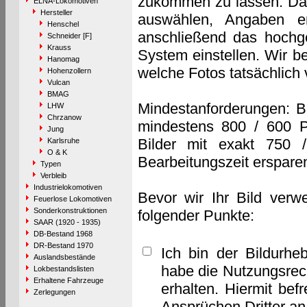
zukommen zu lassen. Das 
ELNA-Lokomotiven
Hersteller
auswählen, Angaben e
Henschel
anschließend das hochge
Schneider [F]
Krauss
System einstellen. Wir b
Hanomag
welche Fotos tatsächlich
Hohenzollern
Vulcan
BMAG
Mindestanforderungen: B
LHW
Chrzanow
mindestens 800 / 600 P
Jung
Bilder mit exakt 750 
Karlsruhe
O & K
Bearbeitungszeit erspare
Typen
Verbleib
Industrielokomotiven
Bevor wir Ihr Bild verw
Feuerlose Lokomotiven
Sonderkonstruktionen
folgender Punkte:
SAAR (1920 - 1935)
DB-Bestand 1968
DR-Bestand 1970
Ich bin der Bildurhe
Auslandsbestände
habe die Nutzungsrec
Lokbestandslisten
Erhaltene Fahrzeuge
erhalten. Hiermit bef
Zerlegungen
Ansprüchen Dritter a