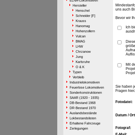
ELNA-Lokomotiven
Mindestanfo
Hersteller
uns auch Bi
Henschel
Schneider [F]
Bevor wir I
Krauss
Hanomag
Ich b
Hohenzollern
ausdr
Vulcan
BMAG
Diese
größe
LHW
Aufn
Chrzanow
Aufli
Jung
Karlsruhe
Mit d
O & K
Proje
Typen
Proje
Verbleib
Industrielokomotiven
Sie haben j
Feuerlose Lokomotiven
Fragen hier
Sonderkonstruktionen
SAAR (1920 - 1935)
Fotodatei:
DB-Bestand 1968
DR-Bestand 1970
Auslandsbestände
Datum / Ort
Lokbestandslisten
Erhaltene Fahrzeuge
Fotograf:
Zerlegungen
E-Mail: