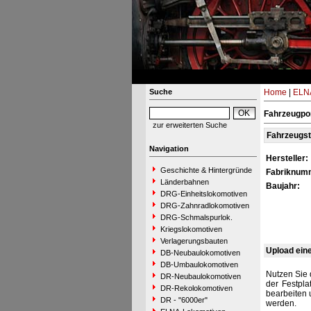
Suche
Home
|
ELNA
Fahrzeugpor
zur erweiterten Suche
Fahrzeugs
Navigation
Hersteller:
Geschichte & Hintergründe
Fabriknum
Länderbahnen
Baujahr:
DRG-Einheitslokomotiven
DRG-Zahnradlokomotiven
DRG-Schmalspurlok.
Kriegslokomotiven
Verlagerungsbauten
Upload ein
DB-Neubaulokomotiven
DB-Umbaulokomotiven
Nutzen Sie 
DR-Neubaulokomotiven
der Festpla
DR-Rekolokomotiven
bearbeiten 
DR - "6000er"
werden.