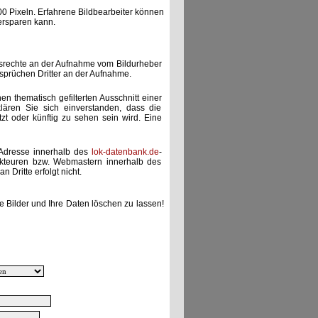
00 Pixeln. Erfahrene Bildbearbeiter können
ersparen kann.
gsrechte an der Aufnahme vom Bildurheber
nsprüchen Dritter an der Aufnahme.
nen thematisch gefilterten Ausschnitt einer
lären Sie sich einverstanden, dass die
etzt oder künftig zu sehen sein wird. Eine
-Adresse innerhalb des
lok-datenbank.de
-
akteuren bzw. Webmastern innerhalb des
 Dritte erfolgt nicht.
e Bilder und Ihre Daten löschen zu lassen!