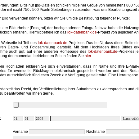
rderungen: Bitte nur jpg-Dateien schicken mit einer Größe von mindestens 800 / 6
lder mit exakt 750 / 500 Pixeln Seitenlängen zusenden, was uns Bearbeitungszeit 
hr Bild verwenden können, bitten wir Sie um die Bestätigung folgender Punkte:
in der Bildurheber (Fotograf) der hochgeladenen Fotografie bzw. habe die Nutzun
ücklich erhalten. Hiermit befreie ich das
lok-datenbank.de
-Projekt von jeglichen A
 Webseite ist Teil des
lok-datenbank.de
-Projektes. Das heißt, dass diese Seite ei
ren Daten- und Fotosammlung darstellt. Mit dem Hochladen Ihres Bildes erk
ahme auch ggf. auf einer anderen Homepage des
lok-datenbank.de
-Projektes j
stung der momentan betriebenen Seiten finden Sie
hier
.
em Hochladen erklären Sie sich einverstanden, dass Ihr Name und Ihre E-Mail
ktes für eventuelle Rückfragen elektronisch gespeichert werden und den Red
ktes ausschließlich für diesen Zweck zur Verfügung gestellt wird. Eine Herausgabe an
ederzeit das Recht, der Veröffentlichung Ihrer Aufnahmen zu widersprechen und di
zu beantworten wir Ihnen gerne.
:
Vorname
Nachname