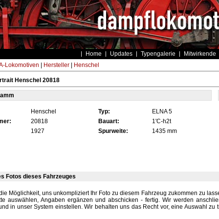
Home
Updates
Typengalerie
Mitwirkende
-Lokomotiven
|
Hersteller
|
Henschel
trait Henschel 20818
tamm
Henschel
Typ:
ELNA 5
mer:
20818
Bauart:
1'C-h2t
1927
Spurweite:
1435 mm
es Fotos dieses Fahrzeuges
die Möglichkeit, uns unkompliziert Ihr Foto zu diesem Fahrzeug zukommen zu lassen
tte auswählen, Angaben ergänzen und abschicken - fertig. Wir werden anschli
und in unser System einstellen. Wir behalten uns das Recht vor, eine Auswahl zu t