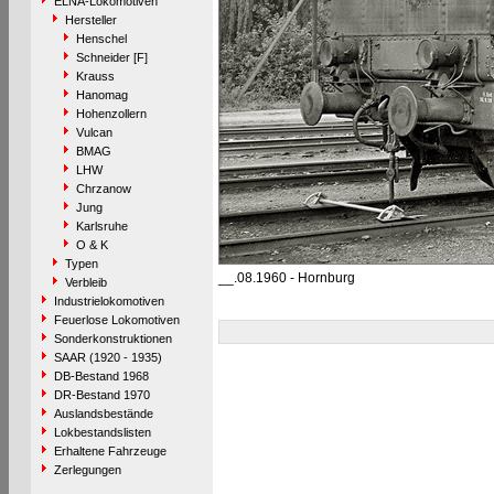
ELNA-Lokomotiven
Hersteller
Henschel
Schneider [F]
Krauss
Hanomag
Hohenzollern
Vulcan
BMAG
LHW
Chrzanow
Jung
Karlsruhe
O & K
Typen
__.08.1960 - Hornburg
Verbleib
Industrielokomotiven
Feuerlose Lokomotiven
Sonderkonstruktionen
SAAR (1920 - 1935)
DB-Bestand 1968
DR-Bestand 1970
Auslandsbestände
Lokbestandslisten
Erhaltene Fahrzeuge
Zerlegungen