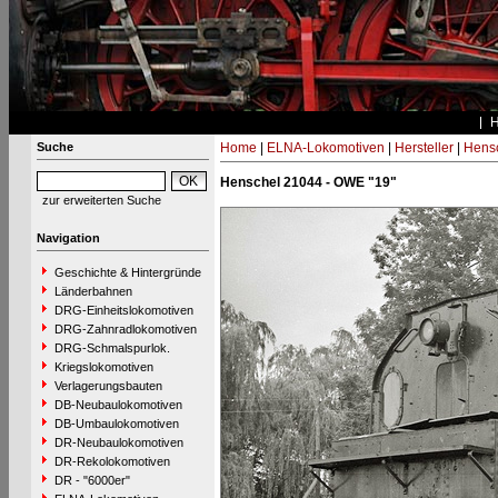
Suche
Home
|
ELNA-Lokomotiven
|
Hersteller
|
Hens
Henschel 21044 - OWE "19"
zur erweiterten Suche
Navigation
Geschichte & Hintergründe
Länderbahnen
DRG-Einheitslokomotiven
DRG-Zahnradlokomotiven
DRG-Schmalspurlok.
Kriegslokomotiven
Verlagerungsbauten
DB-Neubaulokomotiven
DB-Umbaulokomotiven
DR-Neubaulokomotiven
DR-Rekolokomotiven
DR - "6000er"