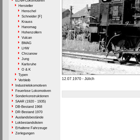
ELNA-Lokomotiven
Hersteller
Henschel
Schneider [F]
Krauss
Hanomag
Hohenzollern
Vulcan
BMAG
LHW
Chrzanow
Jung
Karlsruhe
O & K
Typen
12.07.1970 - Jülich
Verbleib
Industrielokomotiven
Feuerlose Lokomotiven
Sonderkonstruktionen
SAAR (1920 - 1935)
DB-Bestand 1968
DR-Bestand 1970
Auslandsbestände
Lokbestandslisten
Erhaltene Fahrzeuge
Zerlegungen