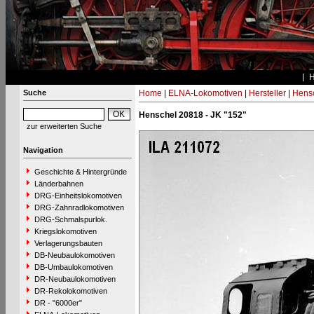
Suche
Home
|
ELNA-Lokomotiven
|
Hersteller
|
Hens
Henschel 20818 - JK "152"
zur erweiterten Suche
Navigation
Geschichte & Hintergründe
Länderbahnen
DRG-Einheitslokomotiven
DRG-Zahnradlokomotiven
DRG-Schmalspurlok.
Kriegslokomotiven
Verlagerungsbauten
DB-Neubaulokomotiven
DB-Umbaulokomotiven
DR-Neubaulokomotiven
DR-Rekolokomotiven
DR - "6000er"