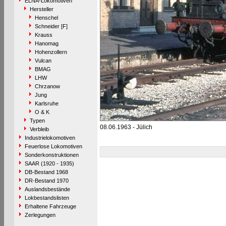
ELNA-Lokomotiven
Hersteller
Henschel
Schneider [F]
Krauss
Hanomag
Hohenzollern
Vulcan
BMAG
LHW
Chrzanow
Jung
Karlsruhe
O & K
Typen
08.06.1963 - Jülich
Verbleib
Industrielokomotiven
Feuerlose Lokomotiven
Sonderkonstruktionen
SAAR (1920 - 1935)
DB-Bestand 1968
DR-Bestand 1970
Auslandsbestände
Lokbestandslisten
Erhaltene Fahrzeuge
Zerlegungen