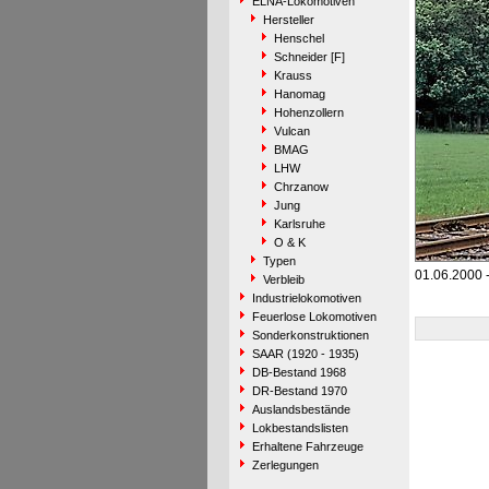
ELNA-Lokomotiven
Hersteller
Henschel
Schneider [F]
Krauss
Hanomag
Hohenzollern
Vulcan
BMAG
LHW
Chrzanow
Jung
Karlsruhe
O & K
Typen
01.06.2000 -
Verbleib
Industrielokomotiven
Feuerlose Lokomotiven
Sonderkonstruktionen
SAAR (1920 - 1935)
DB-Bestand 1968
DR-Bestand 1970
Auslandsbestände
Lokbestandslisten
Erhaltene Fahrzeuge
Zerlegungen