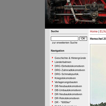
Suche
Home
|
ELNA
Henschel 2
zur erweiterten Suche
Navigation
Geschichte & Hintergründe
Länderbahnen
DRG-Einheitslokomotiven
DRG-Zahnradlokomotiven
DRG-Schmalspurlok.
Kriegslokomotiven
Verlagerungsbauten
DB-Neubaulokomotiven
DB-Umbaulokomotiven
DR-Neubaulokomotiven
DR-Rekolokomotiven
DR - "6000er"