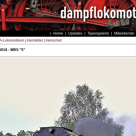
Home
Updates
Typengalerie
Mitwirkende
-Lokomotiven
|
Hersteller
|
Henschel
0818 - MBS "5"