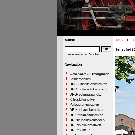
Suche
Home
|
ELNA
Henschel 2
zur erweiterten Suche
Navigation
Geschichte & Hintergründe
Länderbahnen
DRG-Einheitslokomotiven
DRG-Zahnradlokomotiven
DRG-Schmalspurlok.
Kriegslokomotiven
Verlagerungsbauten
DB-Neubaulokomotiven
DB-Umbaulokomotiven
DR-Neubaulokomotiven
DR-Rekolokomotiven
DR - "6000er"