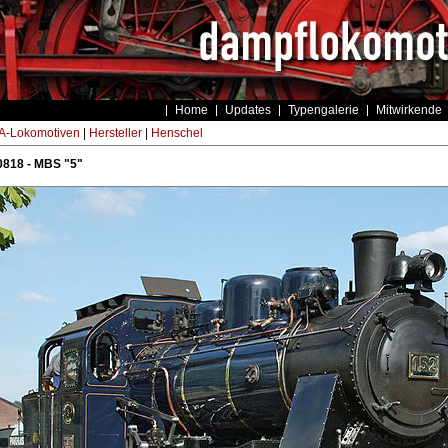
Home
Updates
Typengalerie
Mitwirkende
-Lokomotiven
|
Hersteller
|
Henschel
0818 - MBS "5"