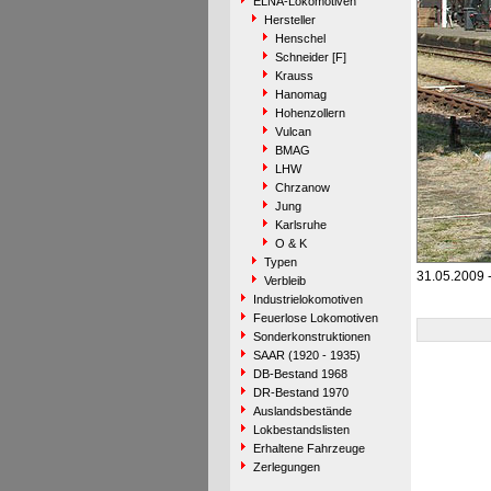
ELNA-Lokomotiven
Hersteller
Henschel
Schneider [F]
Krauss
Hanomag
Hohenzollern
Vulcan
BMAG
LHW
Chrzanow
Jung
Karlsruhe
O & K
Typen
31.05.2009 
Verbleib
Industrielokomotiven
Feuerlose Lokomotiven
Sonderkonstruktionen
SAAR (1920 - 1935)
DB-Bestand 1968
DR-Bestand 1970
Auslandsbestände
Lokbestandslisten
Erhaltene Fahrzeuge
Zerlegungen