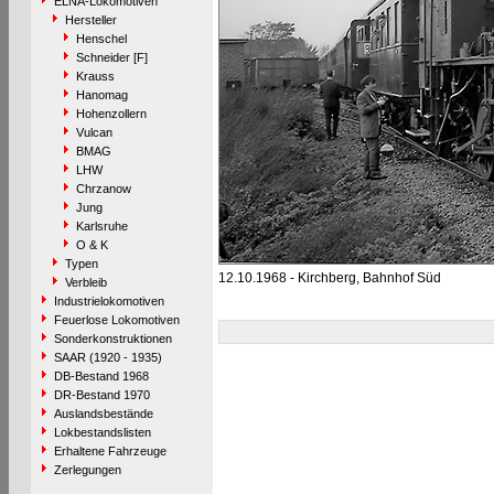
ELNA-Lokomotiven
Hersteller
Henschel
Schneider [F]
Krauss
Hanomag
Hohenzollern
Vulcan
BMAG
LHW
Chrzanow
Jung
Karlsruhe
O & K
Typen
12.10.1968 - Kirchberg, Bahnhof Süd
Verbleib
Industrielokomotiven
Feuerlose Lokomotiven
Sonderkonstruktionen
SAAR (1920 - 1935)
DB-Bestand 1968
DR-Bestand 1970
Auslandsbestände
Lokbestandslisten
Erhaltene Fahrzeuge
Zerlegungen