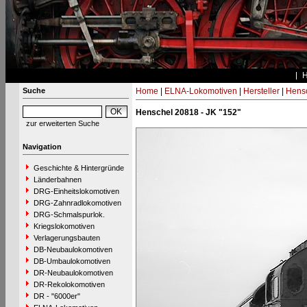
Suche
Home
|
ELNA-Lokomotiven
|
Hersteller
|
Hens
Henschel 20818 - JK "152"
zur erweiterten Suche
Navigation
Geschichte & Hintergründe
Länderbahnen
DRG-Einheitslokomotiven
DRG-Zahnradlokomotiven
DRG-Schmalspurlok.
Kriegslokomotiven
Verlagerungsbauten
DB-Neubaulokomotiven
DB-Umbaulokomotiven
DR-Neubaulokomotiven
DR-Rekolokomotiven
DR - "6000er"