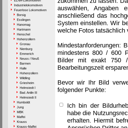
zukommen zu lassen. Das 
ELNA-Lokomotiven
Industrielokomotiven
auswählen, Angaben e
Feuerlose Lokomotiven
anschließend das hochge
Borsig
Esslingen
System einstellen. Wir b
Hanomag
welche Fotos tatsächlich
Hartmann
Henschel
Hohenzollern
Mindestanforderungen: B
Gronau
Nienburg
mindestens 800 / 600 P
Emmerich
Bilder mit exakt 750 
Neuss / Neuß
Barmen
Bearbeitungszeit erspare
Halle
Hohenzollern
Wildling
Bevor wir Ihr Bild verw
Griesheim
Helmstedt I
folgender Punkte:
Bad. Anilin III
Helmstedt II
Humboldt
Ich bin der Bildurhe
Jung
habe die Nutzungsrec
MBK
Maffei
erhalten. Hiermit bef
Krauss
Ansprüchen Dritter a
Krauss-Maffei