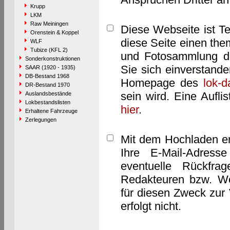
Krupp
LKM
Raw Meiningen
Diese Webseite ist T
Orenstein & Koppel
diese Seite einen them
WLF
Tubize (KFL 2)
und Fotosammlung dar
Sonderkonstruktionen
Sie sich einverstand
SAAR (1920 - 1935)
DB-Bestand 1968
Homepage des
lok-
DR-Bestand 1970
sein wird. Eine Aufl
Auslandsbestände
Lokbestandslisten
hier
.
Erhaltene Fahrzeuge
Zerlegungen
Mit dem Hochladen er
Ihre E-Mail-Adres
eventuelle Rückfra
Redakteuren bzw. We
für diesen Zweck zur 
erfolgt nicht.