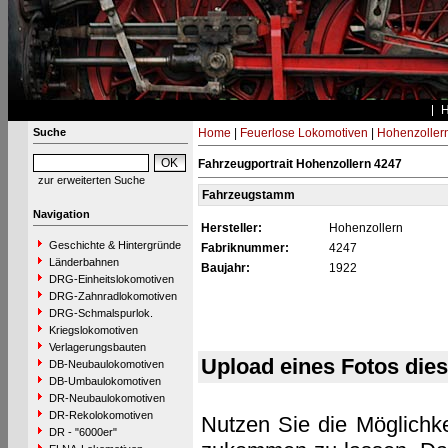
Suche
Home
|
Feuerlose Lokomotiven
|
Hohenzoller
Fahrzeugportrait Hohenzollern 4247
zur erweiterten Suche
Fahrzeugstamm
Navigation
Hersteller:
Hohenzollern
Geschichte & Hintergründe
Fabriknummer:
4247
Länderbahnen
Baujahr:
1922
DRG-Einheitslokomotiven
DRG-Zahnradlokomotiven
DRG-Schmalspurlok.
Kriegslokomotiven
Verlagerungsbauten
Upload eines Fotos die
DB-Neubaulokomotiven
DB-Umbaulokomotiven
DR-Neubaulokomotiven
DR-Rekolokomotiven
Nutzen Sie die Möglichke
DR - "6000er"