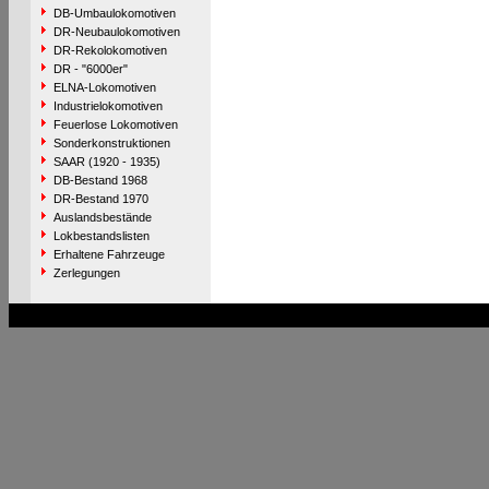
DB-Umbaulokomotiven
DR-Neubaulokomotiven
DR-Rekolokomotiven
DR - "6000er"
ELNA-Lokomotiven
Industrielokomotiven
Feuerlose Lokomotiven
Sonderkonstruktionen
SAAR (1920 - 1935)
DB-Bestand 1968
DR-Bestand 1970
Auslandsbestände
Lokbestandslisten
Erhaltene Fahrzeuge
Zerlegungen