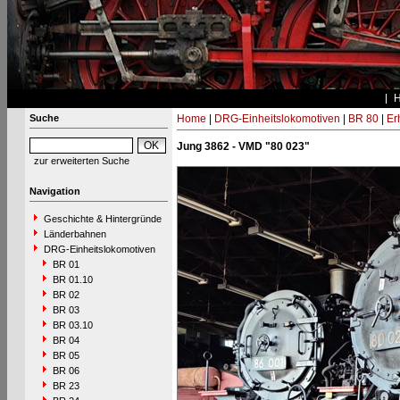
Suche
Home
|
DRG-Einheitslokomotiven
|
BR 80
|
Er
Jung 3862 - VMD "80 023"
zur erweiterten Suche
Navigation
Geschichte & Hintergründe
Länderbahnen
DRG-Einheitslokomotiven
BR 01
BR 01.10
BR 02
BR 03
BR 03.10
BR 04
BR 05
BR 06
BR 23