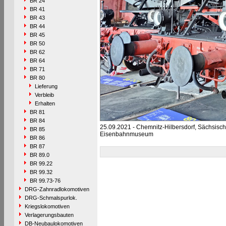
BR 24
BR 41
BR 43
BR 44
BR 45
BR 50
BR 62
BR 64
BR 71
BR 80
Lieferung
Verbleib
Erhalten
BR 81
BR 84
25.09.2021 - Chemnitz-Hilbersdorf, Sächsisc
BR 85
Eisenbahnmuseum
BR 86
BR 87
BR 89.0
BR 99.22
BR 99.32
BR 99.73-76
DRG-Zahnradlokomotiven
DRG-Schmalspurlok.
Kriegslokomotiven
Verlagerungsbauten
DB-Neubaulokomotiven