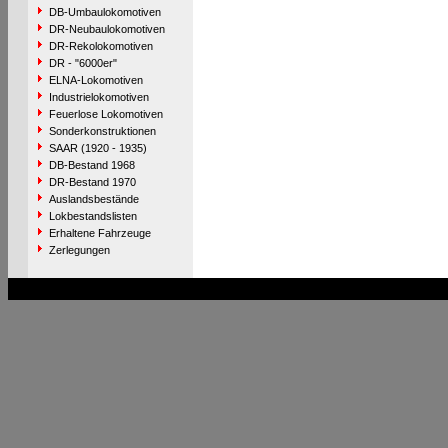
DB-Umbaulokomotiven
DR-Neubaulokomotiven
DR-Rekolokomotiven
DR - "6000er"
ELNA-Lokomotiven
Industrielokomotiven
Feuerlose Lokomotiven
Sonderkonstruktionen
SAAR (1920 - 1935)
DB-Bestand 1968
DR-Bestand 1970
Auslandsbestände
Lokbestandslisten
Erhaltene Fahrzeuge
Zerlegungen