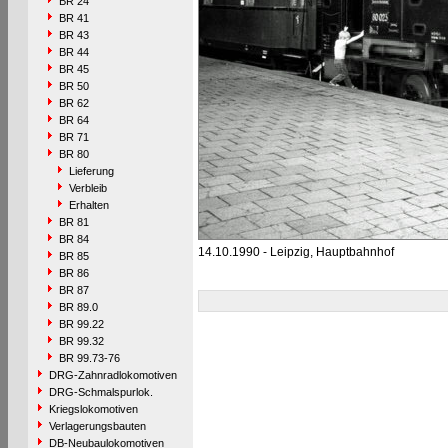
BR 24
BR 41
BR 43
BR 44
BR 45
BR 50
BR 62
BR 64
BR 71
BR 80
Lieferung
Verbleib
Erhalten
BR 81
BR 84
14.10.1990 - Leipzig, Hauptbahnhof
BR 85
BR 86
BR 87
BR 89.0
BR 99.22
BR 99.32
BR 99.73-76
DRG-Zahnradlokomotiven
DRG-Schmalspurlok.
Kriegslokomotiven
Verlagerungsbauten
DB-Neubaulokomotiven