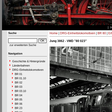
Suche
Home
|
DRG-Einheitslokomotiven
|
BR 80
|
Er
Jung 3862 - VMD "80 023"
zur erweiterten Suche
Navigation
Geschichte & Hintergründe
Länderbahnen
DRG-Einheitslokomotiven
BR 01
BR 01.10
BR 02
BR 03
BR 03.10
BR 04
BR 05
BR 06
BR 23