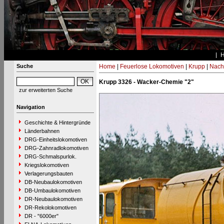
Suche
Home
|
Feuerlose Lokomotiven
|
Krupp
|
Nach
Krupp 3326 - Wacker-Chemie "2"
zur erweiterten Suche
Navigation
Geschichte & Hintergründe
Länderbahnen
DRG-Einheitslokomotiven
DRG-Zahnradlokomotiven
DRG-Schmalspurlok.
Kriegslokomotiven
Verlagerungsbauten
DB-Neubaulokomotiven
DB-Umbaulokomotiven
DR-Neubaulokomotiven
DR-Rekolokomotiven
DR - "6000er"