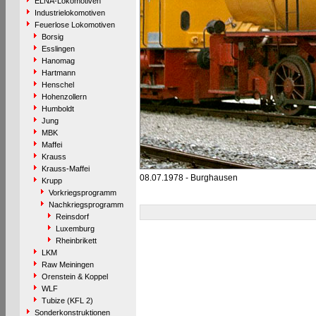
ELNA-Lokomotiven
Industrielokomotiven
Feuerlose Lokomotiven
Borsig
Esslingen
Hanomag
Hartmann
Henschel
Hohenzollern
Humboldt
Jung
MBK
Maffei
Krauss
Krauss-Maffei
08.07.1978 - Burghausen
Krupp
Vorkriegsprogramm
Nachkriegsprogramm
Reinsdorf
Luxemburg
Rheinbrikett
LKM
Raw Meiningen
Orenstein & Koppel
WLF
Tubize (KFL 2)
Sonderkonstruktionen