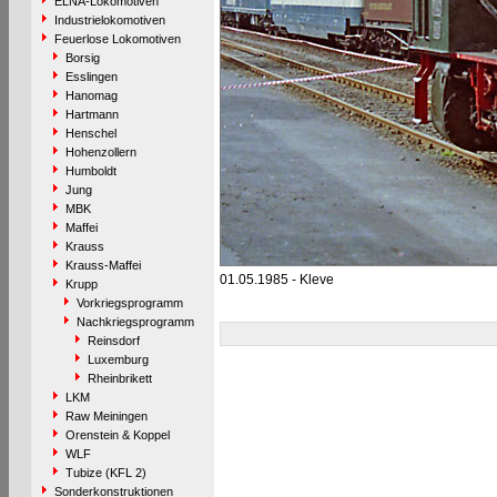
ELNA-Lokomotiven
Industrielokomotiven
Feuerlose Lokomotiven
Borsig
Esslingen
Hanomag
Hartmann
Henschel
Hohenzollern
Humboldt
Jung
MBK
Maffei
Krauss
Krauss-Maffei
01.05.1985 - Kleve
Krupp
Vorkriegsprogramm
Nachkriegsprogramm
Reinsdorf
Luxemburg
Rheinbrikett
LKM
Raw Meiningen
Orenstein & Koppel
WLF
Tubize (KFL 2)
Sonderkonstruktionen