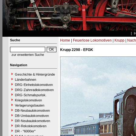
Suche
Home
|
Feuerlose Lokomotiven
|
Krupp
|
Nach
Krupp 2298 - EFGK
zur erweiterten Suche
Navigation
Geschichte & Hintergründe
Länderbahnen
DRG-Einheitslokomotiven
DRG-Zahnradlokomotiven
DRG-Schmalspurlok.
Kriegslokomotiven
Verlagerungsbauten
DB-Neubaulokomotiven
DB-Umbaulokomotiven
DR-Neubaulokomotiven
DR-Rekolokomotiven
DR - "6000er"