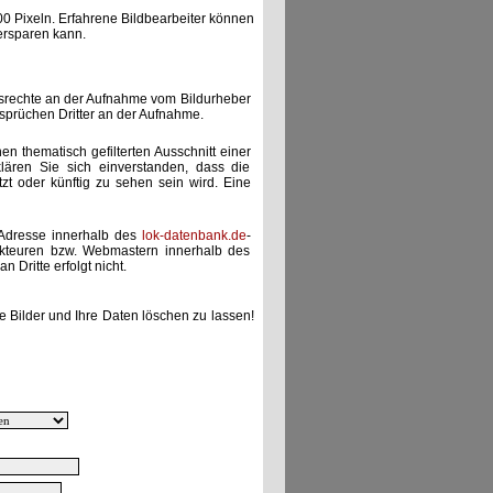
00 Pixeln. Erfahrene Bildbearbeiter können
ersparen kann.
gsrechte an der Aufnahme vom Bildurheber
nsprüchen Dritter an der Aufnahme.
nen thematisch gefilterten Ausschnitt einer
lären Sie sich einverstanden, dass die
etzt oder künftig zu sehen sein wird. Eine
-Adresse innerhalb des
lok-datenbank.de
-
akteuren bzw. Webmastern innerhalb des
 Dritte erfolgt nicht.
e Bilder und Ihre Daten löschen zu lassen!