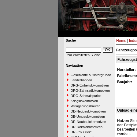
Suche
Home
|
Indu
Fahrzeugpor
zur erweiterten Suche
Fahrzeugs
Navigation
Hersteller:
Geschichte & Hintergründe
Fabriknum
Länderbahnen
Baujahr:
DRG-Einheitslokomotiven
DRG-Zahnradlokomotiven
DRG-Schmalspurlok.
Kriegslokomotiven
Verlagerungsbauten
Upload ein
DB-Neubaulokomotiven
DB-Umbaulokomotiven
Nutzen Sie 
DR-Neubaulokomotiven
der Festpla
DR-Rekolokomotiven
bearbeiten 
DR - "6000er"
werden.