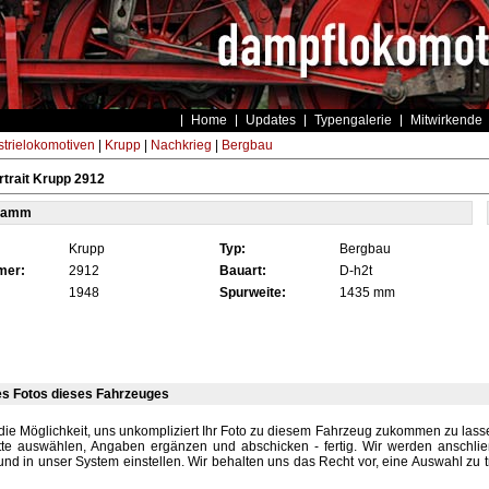
Home
Updates
Typengalerie
Mitwirkende
strielokomotiven
|
Krupp
|
Nachkrieg
|
Bergbau
trait Krupp 2912
tamm
Krupp
Typ:
Bergbau
mer:
2912
Bauart:
D-h2t
1948
Spurweite:
1435 mm
es Fotos dieses Fahrzeuges
die Möglichkeit, uns unkompliziert Ihr Foto zu diesem Fahrzeug zukommen zu lassen
tte auswählen, Angaben ergänzen und abschicken - fertig. Wir werden anschli
und in unser System einstellen. Wir behalten uns das Recht vor, eine Auswahl zu t