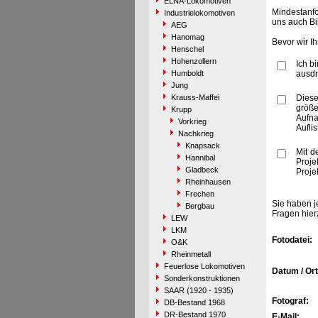
ELNA-Lokomotiven
Mindestanfo
Industrielokomotiven
uns auch Bi
AEG
Hanomag
Bevor wir I
Henschel
Hohenzollern
Ich b
Humboldt
ausdr
Jung
Krauss-Maffei
Diese
größe
Krupp
Aufn
Vorkrieg
Aufli
Nachkrieg
Knapsack
Mit d
Hannibal
Proje
Gladbeck
Proje
Rheinhausen
Frechen
Sie haben j
Bergbau
Fragen hier
LEW
LKM
Fotodatei:
O&K
Rheinmetall
Feuerlose Lokomotiven
Datum / Ort
Sonderkonstruktionen
SAAR (1920 - 1935)
Fotograf:
DB-Bestand 1968
DR-Bestand 1970
E-Mail: