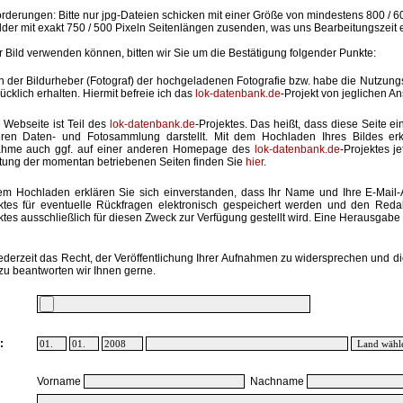
rderungen: Bitte nur jpg-Dateien schicken mit einer Größe von mindestens 800 / 6
lder mit exakt 750 / 500 Pixeln Seitenlängen zusenden, was uns Bearbeitungszeit 
hr Bild verwenden können, bitten wir Sie um die Bestätigung folgender Punkte:
in der Bildurheber (Fotograf) der hochgeladenen Fotografie bzw. habe die Nutzun
ücklich erhalten. Hiermit befreie ich das
lok-datenbank.de
-Projekt von jeglichen A
 Webseite ist Teil des
lok-datenbank.de
-Projektes. Das heißt, dass diese Seite ei
ren Daten- und Fotosammlung darstellt. Mit dem Hochladen Ihres Bildes erk
ahme auch ggf. auf einer anderen Homepage des
lok-datenbank.de
-Projektes j
stung der momentan betriebenen Seiten finden Sie
hier
.
em Hochladen erklären Sie sich einverstanden, dass Ihr Name und Ihre E-Mail
ktes für eventuelle Rückfragen elektronisch gespeichert werden und den Red
ktes ausschließlich für diesen Zweck zur Verfügung gestellt wird. Eine Herausgabe an
ederzeit das Recht, der Veröffentlichung Ihrer Aufnahmen zu widersprechen und di
zu beantworten wir Ihnen gerne.
:
Vorname
Nachname