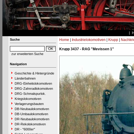
Suche
Home
|
Industrielokomotiven
|
Krupp
|
Nachkri
Krupp 3437 - RAG "Mevissen 1"
zur erweiterten Suche
Navigation
Geschichte & Hintergründe
Länderbahnen
DRG-Einheitslokomotiven
DRG-Zahnradlokomotiven
DRG-Schmalspurlok.
Kriegslokomotiven
Verlagerungsbauten
DB-Neubaulokomotiven
DB-Umbaulokomotiven
DR-Neubaulokomotiven
DR-Rekolokomotiven
DR - "6000er"