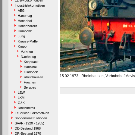
ELNA-Lokomotiven
Industrielokomotiven
AEG
Hanomag
Henschel
Hohenzollern
Humboldt
Jung
Krauss-Maffei
Krupp
Vorkrieg
Nachkrieg
Knapsack
Hannibal
Gladbeck
15.02.1973 - Rheinhausen, Vorbahnhof Mevi
Rheinhausen
Frechen
Bergbau
LEW
LKM
O&K
Rheinmetall
Feuerlose Lokomotiven
Sonderkonstruktionen
SAAR (1920 - 1935)
DB-Bestand 1968
DR-Bestand 1970