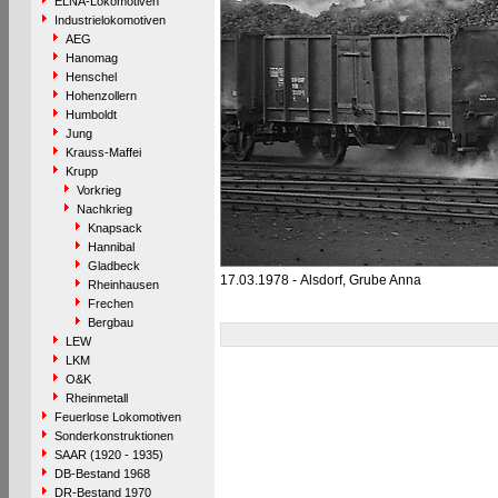
ELNA-Lokomotiven
Industrielokomotiven
AEG
Hanomag
Henschel
Hohenzollern
Humboldt
Jung
Krauss-Maffei
Krupp
Vorkrieg
Nachkrieg
Knapsack
Hannibal
Gladbeck
17.03.1978 - Alsdorf, Grube Anna
Rheinhausen
Frechen
Bergbau
LEW
LKM
O&K
Rheinmetall
Feuerlose Lokomotiven
Sonderkonstruktionen
SAAR (1920 - 1935)
DB-Bestand 1968
DR-Bestand 1970