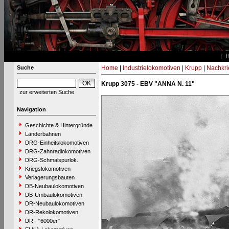
Suche
Home
|
Industrielokomotiven
|
Krupp
|
Nachkri
Krupp 3075 - EBV "ANNA N. 11"
zur erweiterten Suche
Navigation
Geschichte & Hintergründe
Länderbahnen
DRG-Einheitslokomotiven
DRG-Zahnradlokomotiven
DRG-Schmalspurlok.
Kriegslokomotiven
Verlagerungsbauten
DB-Neubaulokomotiven
DB-Umbaulokomotiven
DR-Neubaulokomotiven
DR-Rekolokomotiven
DR - "6000er"