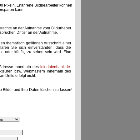
00 Pixeln. Erfahrene Bildbearbeiter können
ersparen kann.
gsrechte an der Aufnahme vom Bildurheber
nsprüchen Dritter an der Aufnahme.
nen thematisch gefilterten Ausschnitt einer
lären Sie sich einverstanden, dass die
etzt oder künftig zu sehen sein wird. Eine
-Adresse innerhalb des
lok-datenbank.de
-
akteuren bzw. Webmastern innerhalb des
 Dritte erfolgt nicht.
e Bilder und Ihre Daten löschen zu lassen!