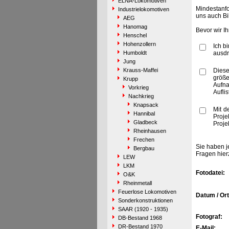
ELNA-Lokomotiven
Mindestanfo
Industrielokomotiven
uns auch Bi
AEG
Hanomag
Bevor wir I
Henschel
Hohenzollern
Ich b
Humboldt
ausdr
Jung
Krauss-Maffei
Diese
größe
Krupp
Aufn
Vorkrieg
Aufli
Nachkrieg
Knapsack
Mit d
Hannibal
Proje
Gladbeck
Proje
Rheinhausen
Frechen
Sie haben j
Bergbau
Fragen hier
LEW
LKM
Fotodatei:
O&K
Rheinmetall
Feuerlose Lokomotiven
Datum / Ort
Sonderkonstruktionen
SAAR (1920 - 1935)
Fotograf:
DB-Bestand 1968
DR-Bestand 1970
E-Mail: