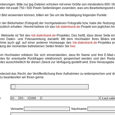
rderungen: Bitte nur jpg-Dateien schicken mit einer Größe von mindestens 800 / 6
lder mit exakt 750 / 500 Pixeln Seitenlängen zusenden, was uns Bearbeitungszeit 
hr Bild verwenden können, bitten wir Sie um die Bestätigung folgender Punkte:
in der Bildurheber (Fotograf) der hochgeladenen Fotografie bzw. habe die Nutzun
ücklich erhalten. Hiermit befreie ich das
lok-datenbank.de
-Projekt von jeglichen A
 Webseite ist Teil des
lok-datenbank.de
-Projektes. Das heißt, dass diese Seite ei
ren Daten- und Fotosammlung darstellt. Mit dem Hochladen Ihres Bildes erk
ahme auch ggf. auf einer anderen Homepage des
lok-datenbank.de
-Projektes j
stung der momentan betriebenen Seiten finden Sie
hier
.
em Hochladen erklären Sie sich einverstanden, dass Ihr Name und Ihre E-Mail
ktes für eventuelle Rückfragen elektronisch gespeichert werden und den Red
ktes ausschließlich für diesen Zweck zur Verfügung gestellt wird. Eine Herausgabe an
ederzeit das Recht, der Veröffentlichung Ihrer Aufnahmen zu widersprechen und di
zu beantworten wir Ihnen gerne.
:
Vorname
Nachname