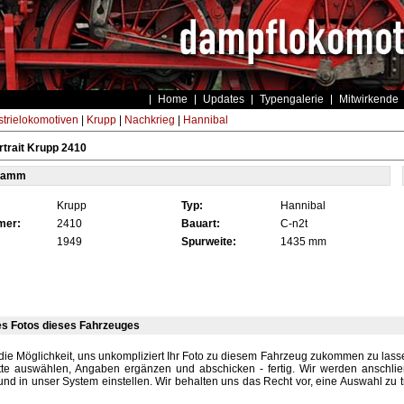
Home
Updates
Typengalerie
Mitwirkende
strielokomotiven
|
Krupp
|
Nachkrieg
|
Hannibal
trait Krupp 2410
tamm
Krupp
Typ:
Hannibal
mer:
2410
Bauart:
C-n2t
1949
Spurweite:
1435 mm
es Fotos dieses Fahrzeuges
die Möglichkeit, uns unkompliziert Ihr Foto zu diesem Fahrzeug zukommen zu lassen
tte auswählen, Angaben ergänzen und abschicken - fertig. Wir werden anschli
und in unser System einstellen. Wir behalten uns das Recht vor, eine Auswahl zu t