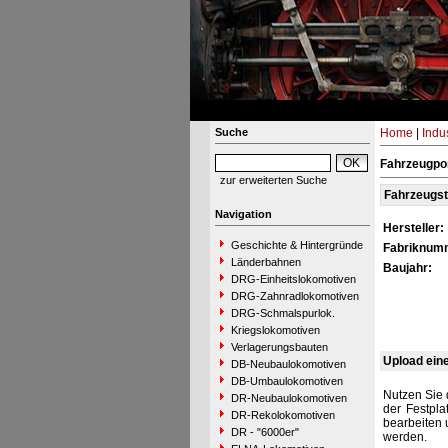
Suche
Home
|
Indu
Fahrzeugpor
zur erweiterten Suche
Fahrzeugs
Navigation
Hersteller:
Geschichte & Hintergründe
Fabriknum
Länderbahnen
Baujahr:
DRG-Einheitslokomotiven
DRG-Zahnradlokomotiven
DRG-Schmalspurlok.
Kriegslokomotiven
Verlagerungsbauten
Upload ein
DB-Neubaulokomotiven
DB-Umbaulokomotiven
Nutzen Sie 
DR-Neubaulokomotiven
der Festpla
DR-Rekolokomotiven
bearbeiten 
DR - "6000er"
werden.