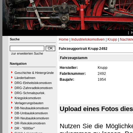
Suche
Home
|
Industrielokomotiven
|
Krupp
|
Nachkri
Fahrzeugportrait Krupp 2492
zur erweiterten Suche
Fahrzeugstamm
Navigation
Hersteller:
Krupp
Geschichte & Hintergründe
Fabriknummer:
2492
Länderbahnen
Baujahr:
1954
DRG-Einheitslokomotiven
DRG-Zahnradlokomotiven
DRG-Schmalspurlok.
Kriegslokomotiven
Verlagerungsbauten
Upload eines Fotos die
DB-Neubaulokomotiven
DB-Umbaulokomotiven
DR-Neubaulokomotiven
DR-Rekolokomotiven
Nutzen Sie die Möglichke
DR - "6000er"