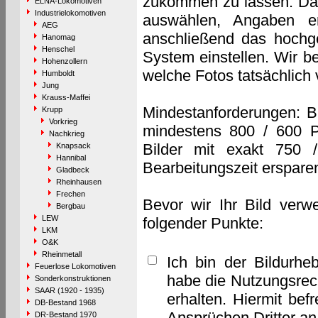
zukommen zu lassen. Das 
ELNA-Lokomotiven
Industrielokomotiven
auswählen, Angaben e
AEG
anschließend das hochge
Hanomag
Henschel
System einstellen. Wir b
Hohenzollern
welche Fotos tatsächlich
Humboldt
Jung
Krauss-Maffei
Mindestanforderungen: B
Krupp
Vorkrieg
mindestens 800 / 600 P
Nachkrieg
Bilder mit exakt 750 
Knapsack
Hannibal
Bearbeitungszeit erspare
Gladbeck
Rheinhausen
Frechen
Bevor wir Ihr Bild verw
Bergbau
LEW
folgender Punkte:
LKM
O&K
Rheinmetall
Ich bin der Bildurhe
Feuerlose Lokomotiven
habe die Nutzungsrec
Sonderkonstruktionen
SAAR (1920 - 1935)
erhalten. Hiermit bef
DB-Bestand 1968
Ansprüchen Dritter a
DR-Bestand 1970