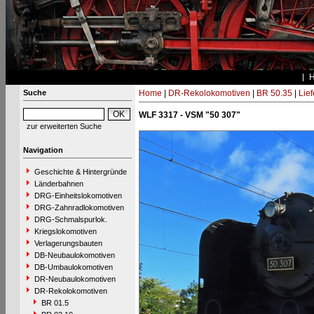
Suche
Home
|
DR-Rekolokomotiven
|
BR 50.35
|
Lie
WLF 3317 - VSM "50 307"
zur erweiterten Suche
Navigation
Geschichte & Hintergründe
Länderbahnen
DRG-Einheitslokomotiven
DRG-Zahnradlokomotiven
DRG-Schmalspurlok.
Kriegslokomotiven
Verlagerungsbauten
DB-Neubaulokomotiven
DB-Umbaulokomotiven
DR-Neubaulokomotiven
DR-Rekolokomotiven
BR 01.5