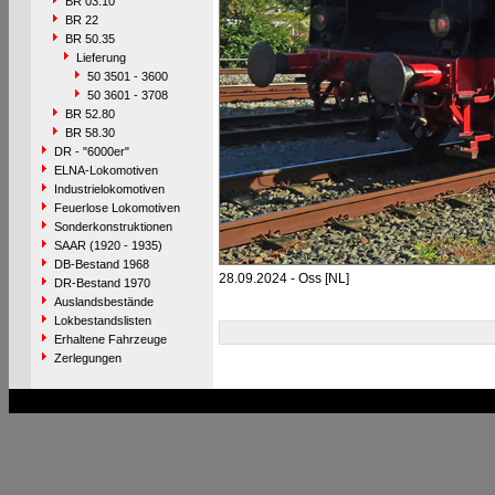
BR 03.10
BR 22
BR 50.35
Lieferung
50 3501 - 3600
50 3601 - 3708
BR 52.80
BR 58.30
DR - "6000er"
ELNA-Lokomotiven
Industrielokomotiven
Feuerlose Lokomotiven
Sonderkonstruktionen
SAAR (1920 - 1935)
DB-Bestand 1968
28.09.2024 - Oss [NL]
DR-Bestand 1970
Auslandsbestände
Lokbestandslisten
Erhaltene Fahrzeuge
Zerlegungen