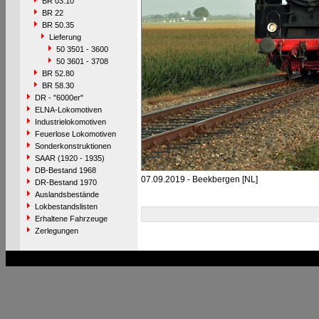
BR 03.10
BR 22
BR 50.35
Lieferung
50 3501 - 3600
50 3601 - 3708
BR 52.80
BR 58.30
DR - "6000er"
ELNA-Lokomotiven
Industrielokomotiven
Feuerlose Lokomotiven
Sonderkonstruktionen
SAAR (1920 - 1935)
DB-Bestand 1968
07.09.2019 - Beekbergen [NL]
DR-Bestand 1970
Auslandsbestände
Lokbestandslisten
Erhaltene Fahrzeuge
Zerlegungen