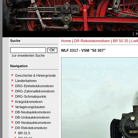
Suche
Home
|
DR-Rekolokomotiven
|
BR 50.35
|
Lie
WLF 3317 - VSM "50 307"
zur erweiterten Suche
Navigation
Geschichte & Hintergründe
Länderbahnen
DRG-Einheitslokomotiven
DRG-Zahnradlokomotiven
DRG-Schmalspurlok.
Kriegslokomotiven
Verlagerungsbauten
DB-Neubaulokomotiven
DB-Umbaulokomotiven
DR-Neubaulokomotiven
DR-Rekolokomotiven
BR 01.5