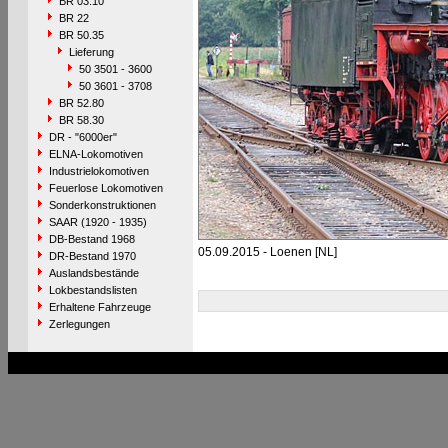
BR 03.10
BR 22
BR 50.35
Lieferung
50 3501 - 3600
50 3601 - 3708
BR 52.80
BR 58.30
DR - "6000er"
ELNA-Lokomotiven
Industrielokomotiven
Feuerlose Lokomotiven
Sonderkonstruktionen
SAAR (1920 - 1935)
DB-Bestand 1968
05.09.2015 - Loenen [NL]
DR-Bestand 1970
Auslandsbestände
Lokbestandslisten
Erhaltene Fahrzeuge
Zerlegungen