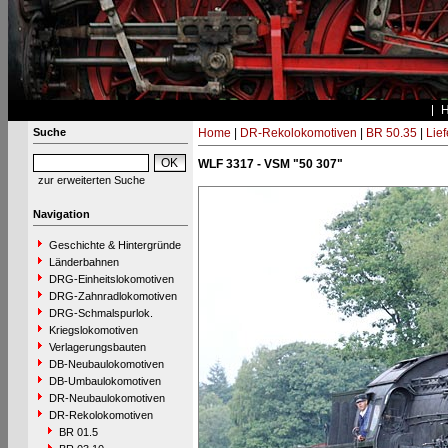
Suche
Home
|
DR-Rekolokomotiven
|
BR 50.35
|
Lie
WLF 3317 - VSM "50 307"
zur erweiterten Suche
Navigation
Geschichte & Hintergründe
Länderbahnen
DRG-Einheitslokomotiven
DRG-Zahnradlokomotiven
DRG-Schmalspurlok.
Kriegslokomotiven
Verlagerungsbauten
DB-Neubaulokomotiven
DB-Umbaulokomotiven
DR-Neubaulokomotiven
DR-Rekolokomotiven
BR 01.5