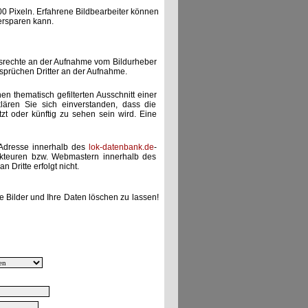
00 Pixeln. Erfahrene Bildbearbeiter können
ersparen kann.
gsrechte an der Aufnahme vom Bildurheber
nsprüchen Dritter an der Aufnahme.
nen thematisch gefilterten Ausschnitt einer
lären Sie sich einverstanden, dass die
etzt oder künftig zu sehen sein wird. Eine
-Adresse innerhalb des
lok-datenbank.de
-
akteuren bzw. Webmastern innerhalb des
 Dritte erfolgt nicht.
e Bilder und Ihre Daten löschen zu lassen!