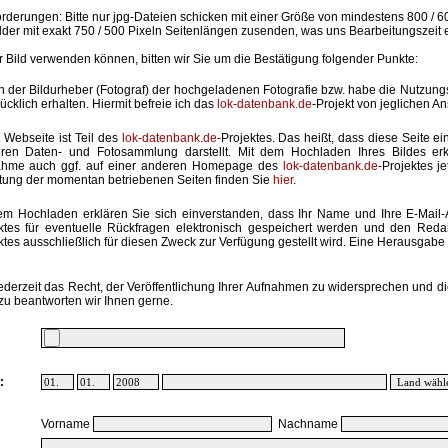
rderungen: Bitte nur jpg-Dateien schicken mit einer Größe von mindestens 800 / 6
lder mit exakt 750 / 500 Pixeln Seitenlängen zusenden, was uns Bearbeitungszeit 
hr Bild verwenden können, bitten wir Sie um die Bestätigung folgender Punkte:
in der Bildurheber (Fotograf) der hochgeladenen Fotografie bzw. habe die Nutzun
ücklich erhalten. Hiermit befreie ich das
lok-datenbank.de
-Projekt von jeglichen A
 Webseite ist Teil des
lok-datenbank.de
-Projektes. Das heißt, dass diese Seite ei
ren Daten- und Fotosammlung darstellt. Mit dem Hochladen Ihres Bildes erk
ahme auch ggf. auf einer anderen Homepage des
lok-datenbank.de
-Projektes j
stung der momentan betriebenen Seiten finden Sie
hier
.
em Hochladen erklären Sie sich einverstanden, dass Ihr Name und Ihre E-Mail
ktes für eventuelle Rückfragen elektronisch gespeichert werden und den Red
ktes ausschließlich für diesen Zweck zur Verfügung gestellt wird. Eine Herausgabe an
ederzeit das Recht, der Veröffentlichung Ihrer Aufnahmen zu widersprechen und di
zu beantworten wir Ihnen gerne.
:
Vorname
Nachname