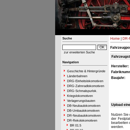
Suche
Home
|
DR-R
Fahrzeugpor
zur erweiterten Suche
Fahrzeugs
Navigation
Hersteller:
Geschichte & Hintergründe
Fabriknum
Länderbahnen
Baujahr:
DRG-Einheitslokomotiven
DRG-Zahnradlokomotiven
DRG-Schmalspurlok.
Kriegslokomotiven
Verlagerungsbauten
Upload ein
DB-Neubaulokomotiven
DB-Umbaulokomotiven
Nutzen Sie 
DR-Neubaulokomotiven
der Festpla
DR-Rekolokomotiven
bearbeiten 
BR 01.5
werden.