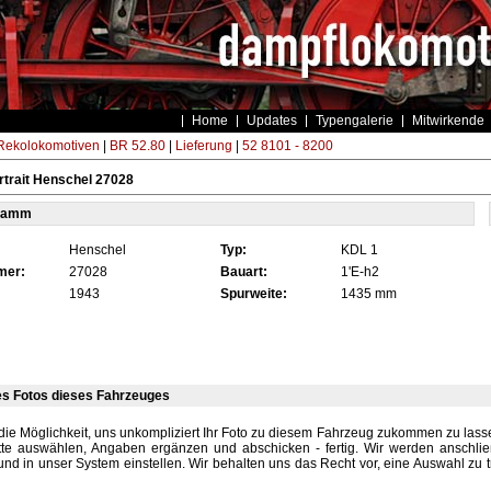
Home
Updates
Typengalerie
Mitwirkende
ekolokomotiven
|
BR 52.80
|
Lieferung
|
52 8101 - 8200
trait Henschel 27028
tamm
Henschel
Typ:
KDL 1
mer:
27028
Bauart:
1'E-h2
1943
Spurweite:
1435 mm
es Fotos dieses Fahrzeuges
die Möglichkeit, uns unkompliziert Ihr Foto zu diesem Fahrzeug zukommen zu lassen
tte auswählen, Angaben ergänzen und abschicken - fertig. Wir werden anschli
und in unser System einstellen. Wir behalten uns das Recht vor, eine Auswahl zu t