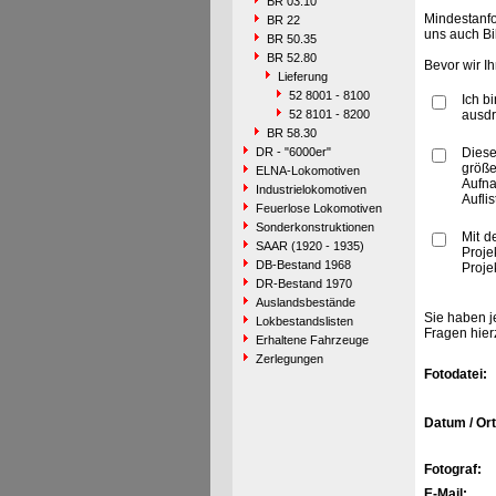
BR 03.10
Mindestanfo
BR 22
uns auch Bi
BR 50.35
BR 52.80
Bevor wir I
Lieferung
52 8001 - 8100
Ich b
52 8101 - 8200
ausdr
BR 58.30
DR - "6000er"
Diese
größe
ELNA-Lokomotiven
Aufn
Industrielokomotiven
Aufli
Feuerlose Lokomotiven
Sonderkonstruktionen
Mit d
SAAR (1920 - 1935)
Proje
DB-Bestand 1968
Proje
DR-Bestand 1970
Auslandsbestände
Sie haben j
Lokbestandslisten
Fragen hier
Erhaltene Fahrzeuge
Zerlegungen
Fotodatei:
Datum / Ort
Fotograf:
E-Mail: