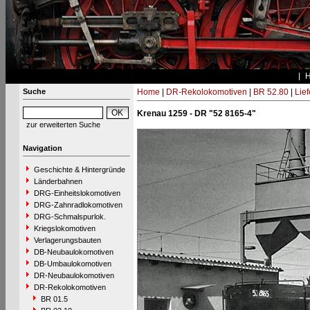
Suche
Home
|
DR-Rekolokomotiven
|
BR 52.80
|
Lie
Krenau 1259 - DR "52 8165-4"
zur erweiterten Suche
Navigation
Geschichte & Hintergründe
Länderbahnen
DRG-Einheitslokomotiven
DRG-Zahnradlokomotiven
DRG-Schmalspurlok.
Kriegslokomotiven
Verlagerungsbauten
DB-Neubaulokomotiven
DB-Umbaulokomotiven
DR-Neubaulokomotiven
DR-Rekolokomotiven
BR 01.5