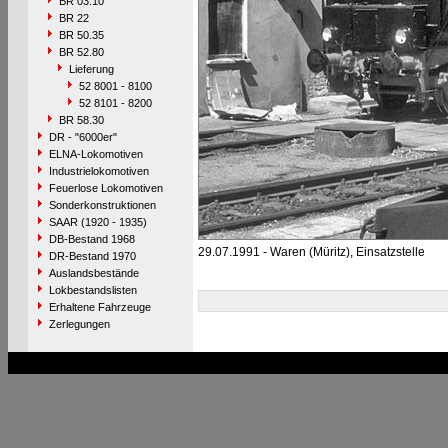
BR 03.10
BR 22
BR 50.35
BR 52.80
Lieferung
52 8001 - 8100
52 8101 - 8200
BR 58.30
DR - "6000er"
ELNA-Lokomotiven
Industrielokomotiven
Feuerlose Lokomotiven
Sonderkonstruktionen
SAAR (1920 - 1935)
DB-Bestand 1968
29.07.1991 - Waren (Müritz), Einsatzstelle
DR-Bestand 1970
Auslandsbestände
Lokbestandslisten
Erhaltene Fahrzeuge
Zerlegungen