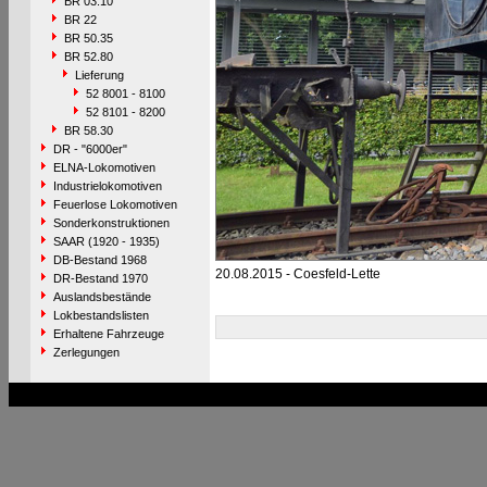
BR 03.10
BR 22
BR 50.35
BR 52.80
Lieferung
52 8001 - 8100
52 8101 - 8200
BR 58.30
DR - "6000er"
ELNA-Lokomotiven
Industrielokomotiven
Feuerlose Lokomotiven
Sonderkonstruktionen
SAAR (1920 - 1935)
DB-Bestand 1968
20.08.2015 - Coesfeld-Lette
DR-Bestand 1970
Auslandsbestände
Lokbestandslisten
Erhaltene Fahrzeuge
Zerlegungen