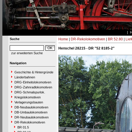
Suche
Home
|
DR-Rekolokomotiven
|
BR 52.80
|
Lie
Henschel 28215 - DR "52 8185-2"
zur erweiterten Suche
Navigation
Geschichte & Hintergründe
Länderbahnen
DRG-Einheitslokomotiven
DRG-Zahnradlokomotiven
DRG-Schmalspurlok.
Kriegslokomotiven
Verlagerungsbauten
DB-Neubaulokomotiven
DB-Umbaulokomotiven
DR-Neubaulokomotiven
DR-Rekolokomotiven
BR 01.5