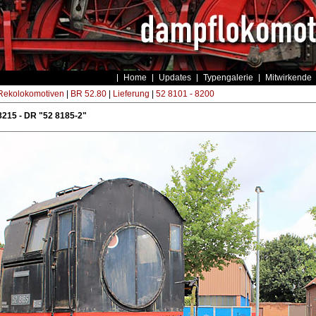
Home
Updates
Typengalerie
Mitwirkende
ekolokomotiven
|
BR 52.80
|
Lieferung
|
52 8101 - 8200
215 - DR "52 8185-2"