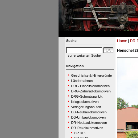
Suche
Home
|
DR-R
Henschel 28
zur erweiterten Suche
Navigation
Geschichte & Hintergründe
Länderbahnen
DRG-Einheitslokomotiven
DRG-Zahnradlokomotiven
DRG-Schmalspurlok.
Kriegslokomotiven
Verlagerungsbauten
DB-Neubaulokomotiven
DB-Umbaulokomotiven
DR-Neubaulokomotiven
DR-Rekolokomotiven
BR 01.5