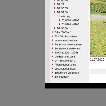
BR 03.10
BR 22
BR 50.35
BR 52.80
Lieferung
52 8001 - 8100
52 8101 - 8200
BR 58.30
DR - "6000er"
ELNA-Lokomotiven
Industrielokomotiven
Feuerlose Lokomotiven
Sonderkonstruktionen
SAAR (1920 - 1935)
DB-Bestand 1968
11.07.2025 -
DR-Bestand 1970
Auslandsbestände
Lokbestandslisten
Erhaltene Fahrzeuge
Zerlegungen