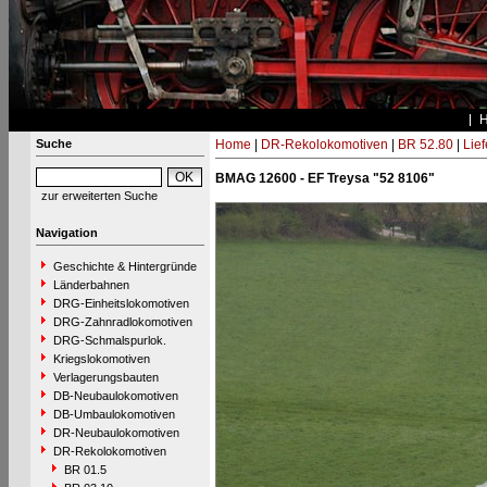
Suche
Home
|
DR-Rekolokomotiven
|
BR 52.80
|
Lie
BMAG 12600 - EF Treysa "52 8106"
zur erweiterten Suche
Navigation
Geschichte & Hintergründe
Länderbahnen
DRG-Einheitslokomotiven
DRG-Zahnradlokomotiven
DRG-Schmalspurlok.
Kriegslokomotiven
Verlagerungsbauten
DB-Neubaulokomotiven
DB-Umbaulokomotiven
DR-Neubaulokomotiven
DR-Rekolokomotiven
BR 01.5