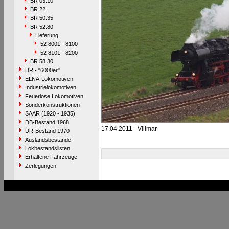
BR 03.10
BR 22
BR 50.35
BR 52.80
Lieferung
52 8001 - 8100
52 8101 - 8200
BR 58.30
DR - "6000er"
ELNA-Lokomotiven
Industrielokomotiven
Feuerlose Lokomotiven
Sonderkonstruktionen
SAAR (1920 - 1935)
DB-Bestand 1968
17.04.2011 - Villmar
DR-Bestand 1970
Auslandsbestände
Lokbestandslisten
Erhaltene Fahrzeuge
Zerlegungen