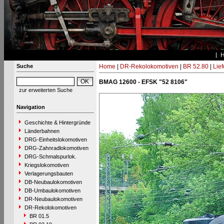
Suche
Home
|
DR-Rekolokomotiven
|
BR 52.80
|
Lie
BMAG 12600 - EFSK "52 8106"
zur erweiterten Suche
Navigation
Geschichte & Hintergründe
Länderbahnen
DRG-Einheitslokomotiven
DRG-Zahnradlokomotiven
DRG-Schmalspurlok.
Kriegslokomotiven
Verlagerungsbauten
DB-Neubaulokomotiven
DB-Umbaulokomotiven
DR-Neubaulokomotiven
DR-Rekolokomotiven
BR 01.5