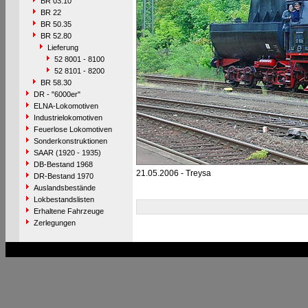
BR 03.10
BR 22
BR 50.35
BR 52.80
Lieferung
52 8001 - 8100
52 8101 - 8200
BR 58.30
DR - "6000er"
ELNA-Lokomotiven
Industrielokomotiven
Feuerlose Lokomotiven
Sonderkonstruktionen
SAAR (1920 - 1935)
DB-Bestand 1968
21.05.2006 - Treysa
DR-Bestand 1970
Auslandsbestände
Lokbestandslisten
Erhaltene Fahrzeuge
Zerlegungen