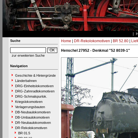
Suche
Home
|
DR-Rekolokomotiven
|
BR 52.80
|
Lie
Henschel 27952 - Denkmal "52 8039-1"
zur erweiterten Suche
Navigation
Geschichte & Hintergründe
Länderbahnen
DRG-Einheitslokomotiven
DRG-Zahnradlokomotiven
DRG-Schmalspurlok.
Kriegslokomotiven
Verlagerungsbauten
DB-Neubaulokomotiven
DB-Umbaulokomotiven
DR-Neubaulokomotiven
DR-Rekolokomotiven
BR 01.5