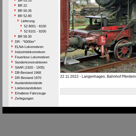
BR 03.10
BR 22
BR 50.35
BR 52.80
Lieferung
52 8001 - 8100
52 8101 - 8200
BR 58.30
DR - "6000er"
ELNA-Lokomotiven
Industrielokomotiven
Feuerlose Lokomotiven
Sonderkonstruktionen
SAAR (1920 - 1935)
DB-Bestand 1968
22.11.2022 - Langenhagen, Bahnhof Pferdem
DR-Bestand 1970
Auslandsbestände
Lokbestandslisten
Erhaltene Fahrzeuge
Zerlegungen