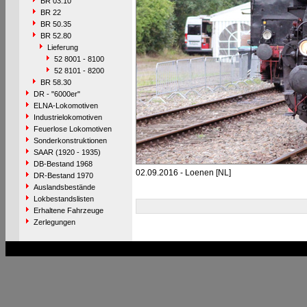
BR 03.10
BR 22
BR 50.35
BR 52.80
Lieferung
52 8001 - 8100
52 8101 - 8200
BR 58.30
DR - "6000er"
ELNA-Lokomotiven
Industrielokomotiven
Feuerlose Lokomotiven
Sonderkonstruktionen
SAAR (1920 - 1935)
DB-Bestand 1968
02.09.2016 - Loenen [NL]
DR-Bestand 1970
Auslandsbestände
Lokbestandslisten
Erhaltene Fahrzeuge
Zerlegungen