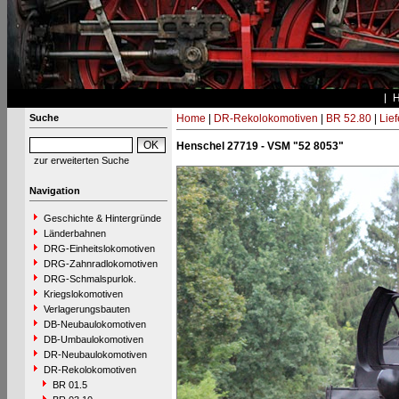
Suche
Home
|
DR-Rekolokomotiven
|
BR 52.80
|
Lie
Henschel 27719 - VSM "52 8053"
zur erweiterten Suche
Navigation
Geschichte & Hintergründe
Länderbahnen
DRG-Einheitslokomotiven
DRG-Zahnradlokomotiven
DRG-Schmalspurlok.
Kriegslokomotiven
Verlagerungsbauten
DB-Neubaulokomotiven
DB-Umbaulokomotiven
DR-Neubaulokomotiven
DR-Rekolokomotiven
BR 01.5