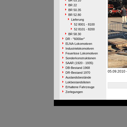
BR 03.10
BR 22
BR 50.35
BR 52.80
Lieferung
52 8001 - 8100
52 8101 - 8200
BR 58.30
DR - "6000er"
ELNA-Lokomotiven
Industrielokomotiven
Feuerlose Lokomotiven
Sonderkonstruktionen
SAAR (1920 - 1935)
DB-Bestand 1968
05.09.2010 
DR-Bestand 1970
Auslandsbestände
Lokbestandslisten
Erhaltene Fahrzeuge
Zerlegungen