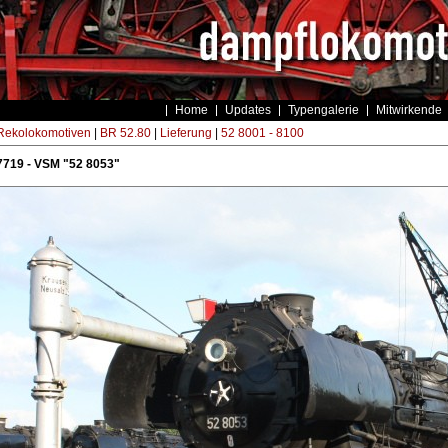
Home
Updates
Typengalerie
Mitwirkende
ekolokomotiven
|
BR 52.80
|
Lieferung
|
52 8001 - 8100
7719 - VSM "52 8053"