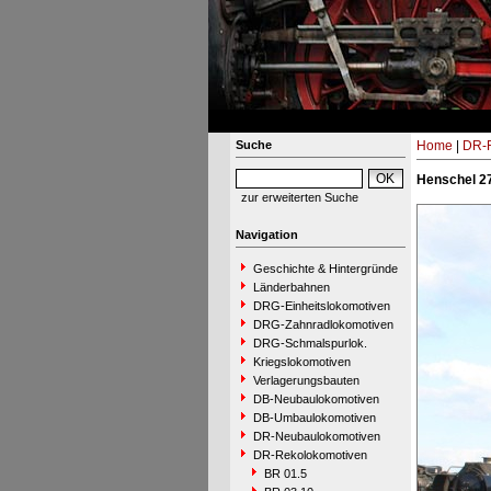
Suche
Home
|
DR-R
Henschel 2
zur erweiterten Suche
Navigation
Geschichte & Hintergründe
Länderbahnen
DRG-Einheitslokomotiven
DRG-Zahnradlokomotiven
DRG-Schmalspurlok.
Kriegslokomotiven
Verlagerungsbauten
DB-Neubaulokomotiven
DB-Umbaulokomotiven
DR-Neubaulokomotiven
DR-Rekolokomotiven
BR 01.5