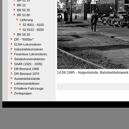
BR 03.10
BR 22
BR 50.35
BR 52.80
Lieferung
52 8001 - 8100
52 8101 - 8200
BR 58.30
DR - "6000er"
ELNA-Lokomotiven
Industrielokomotiven
Feuerlose Lokomotiven
Sonderkonstruktionen
SAAR (1920 - 1935)
DB-Bestand 1968
14.06.1985 - Angermünde, Bahnbetriebswerk
DR-Bestand 1970
Auslandsbestände
Lokbestandslisten
Erhaltene Fahrzeuge
Zerlegungen