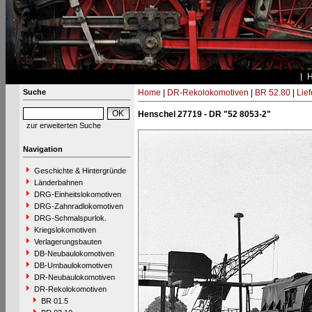
Suche
Home
|
DR-Rekolokomotiven
|
BR 52.80
|
Lie
Henschel 27719 - DR "52 8053-2"
zur erweiterten Suche
Navigation
Geschichte & Hintergründe
Länderbahnen
DRG-Einheitslokomotiven
DRG-Zahnradlokomotiven
DRG-Schmalspurlok.
Kriegslokomotiven
Verlagerungsbauten
DB-Neubaulokomotiven
DB-Umbaulokomotiven
DR-Neubaulokomotiven
DR-Rekolokomotiven
BR 01.5