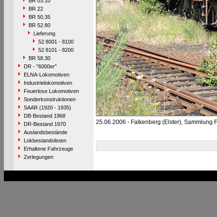
BR 03.10
BR 22
BR 50.35
BR 52.80
Lieferung
52 8001 - 8100
52 8101 - 8200
BR 58.30
DR - "6000er"
ELNA-Lokomotiven
Industrielokomotiven
Feuerlose Lokomotiven
Sonderkonstruktionen
SAAR (1920 - 1935)
DB-Bestand 1968
25.06.2006 - Falkenberg (Elster), Sammlung F
DR-Bestand 1970
Auslandsbestände
Lokbestandslisten
Erhaltene Fahrzeuge
Zerlegungen