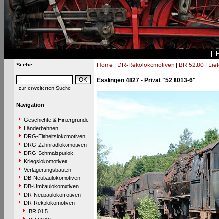
Suche
Home
|
DR-Rekolokomotiven
|
BR 52.80
|
Lie
Esslingen 4827 - Privat "52 8013-6"
zur erweiterten Suche
Navigation
Geschichte & Hintergründe
Länderbahnen
DRG-Einheitslokomotiven
DRG-Zahnradlokomotiven
DRG-Schmalspurlok.
Kriegslokomotiven
Verlagerungsbauten
DB-Neubaulokomotiven
DB-Umbaulokomotiven
DR-Neubaulokomotiven
DR-Rekolokomotiven
BR 01.5