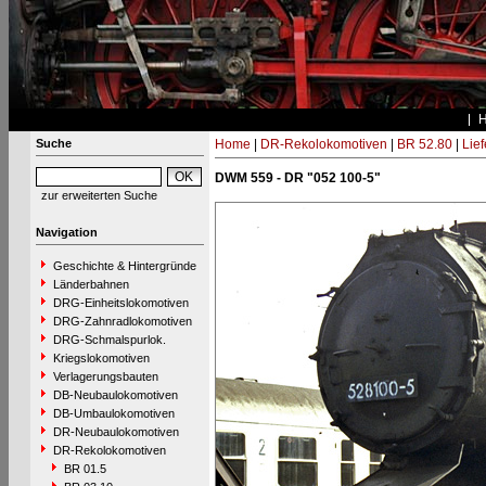
Suche
Home
|
DR-Rekolokomotiven
|
BR 52.80
|
Lie
DWM 559 - DR "052 100-5"
zur erweiterten Suche
Navigation
Geschichte & Hintergründe
Länderbahnen
DRG-Einheitslokomotiven
DRG-Zahnradlokomotiven
DRG-Schmalspurlok.
Kriegslokomotiven
Verlagerungsbauten
DB-Neubaulokomotiven
DB-Umbaulokomotiven
DR-Neubaulokomotiven
DR-Rekolokomotiven
BR 01.5