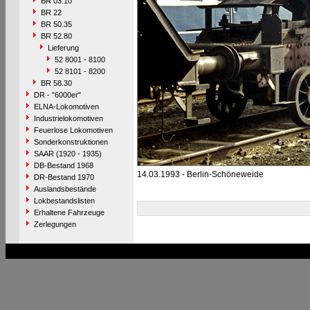
BR 03.10
BR 22
BR 50.35
BR 52.80
Lieferung
52 8001 - 8100
52 8101 - 8200
BR 58.30
DR - "6000er"
ELNA-Lokomotiven
Industrielokomotiven
Feuerlose Lokomotiven
Sonderkonstruktionen
SAAR (1920 - 1935)
DB-Bestand 1968
14.03.1993 - Berlin-Schöneweide
DR-Bestand 1970
Auslandsbestände
Lokbestandslisten
Erhaltene Fahrzeuge
Zerlegungen