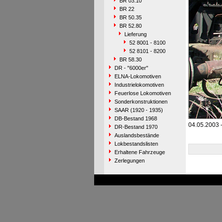
BR 03.10
BR 22
BR 50.35
BR 52.80
Lieferung
52 8001 - 8100
52 8101 - 8200
BR 58.30
DR - "6000er"
ELNA-Lokomotiven
Industrielokomotiven
Feuerlose Lokomotiven
Sonderkonstruktionen
SAAR (1920 - 1935)
DB-Bestand 1968
04.05.2003 -
DR-Bestand 1970
Auslandsbestände
Lokbestandslisten
Erhaltene Fahrzeuge
Zerlegungen