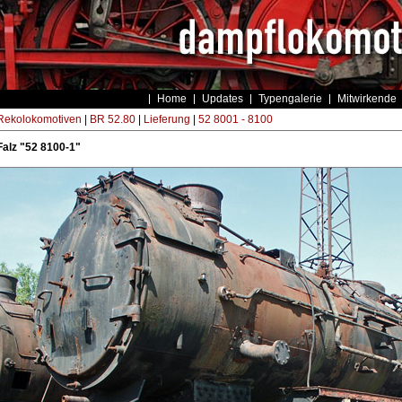
Home
Updates
Typengalerie
Mitwirkende
ekolokomotiven
|
BR 52.80
|
Lieferung
|
52 8001 - 8100
alz "52 8100-1"