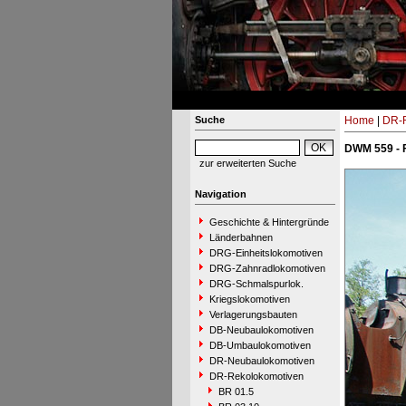
Suche
Home
|
DR-R
DWM 559 - F
zur erweiterten Suche
Navigation
Geschichte & Hintergründe
Länderbahnen
DRG-Einheitslokomotiven
DRG-Zahnradlokomotiven
DRG-Schmalspurlok.
Kriegslokomotiven
Verlagerungsbauten
DB-Neubaulokomotiven
DB-Umbaulokomotiven
DR-Neubaulokomotiven
DR-Rekolokomotiven
BR 01.5