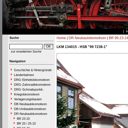
Suche
Home
|
DR-Neubaulokomotiven
|
BR 99.23-2
LKM 134015 - HSB "99 7238-1"
zur erweiterten Suche
Navigation
Geschichte & Hintergründe
Länderbahnen
DRG-Einheitslokomotiven
DRG-Zahnradlokomotiven
DRG-Schmalspurlok.
Kriegslokomotiven
Verlagerungsbauten
DB-Neubaulokomotiven
DB-Umbaulokomotiven
DR-Neubaulokomotiven
BR 23.10
BR 25 / 25.10