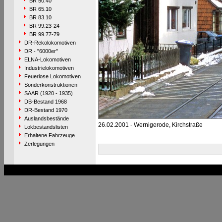
BR 50.40
BR 65.10
BR 83.10
BR 99.23-24
BR 99.77-79
DR-Rekolokomotiven
DR - "6000er"
ELNA-Lokomotiven
Industrielokomotiven
Feuerlose Lokomotiven
Sonderkonstruktionen
SAAR (1920 - 1935)
DB-Bestand 1968
DR-Bestand 1970
Auslandsbestände
26.02.2001 - Wernigerode, Kirchstraße
Lokbestandslisten
Erhaltene Fahrzeuge
Zerlegungen