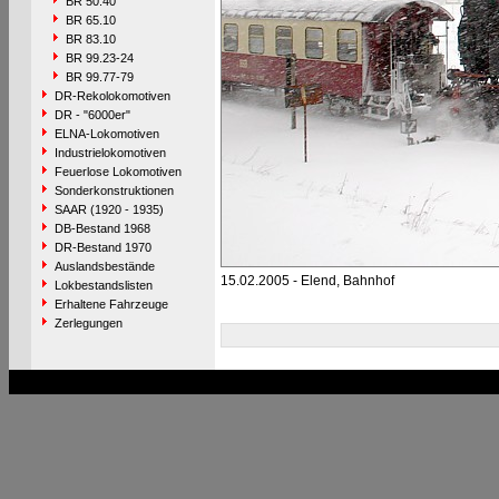
BR 50.40
BR 65.10
BR 83.10
BR 99.23-24
BR 99.77-79
DR-Rekolokomotiven
DR - "6000er"
ELNA-Lokomotiven
Industrielokomotiven
Feuerlose Lokomotiven
Sonderkonstruktionen
SAAR (1920 - 1935)
DB-Bestand 1968
DR-Bestand 1970
Auslandsbestände
15.02.2005 - Elend, Bahnhof
Lokbestandslisten
Erhaltene Fahrzeuge
Zerlegungen