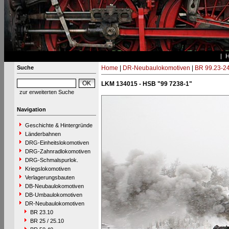
Suche
Home
|
DR-Neubaulokomotiven
|
BR 99.23-2
LKM 134015 - HSB "99 7238-1"
zur erweiterten Suche
Navigation
Geschichte & Hintergründe
Länderbahnen
DRG-Einheitslokomotiven
DRG-Zahnradlokomotiven
DRG-Schmalspurlok.
Kriegslokomotiven
Verlagerungsbauten
DB-Neubaulokomotiven
DB-Umbaulokomotiven
DR-Neubaulokomotiven
BR 23.10
BR 25 / 25.10