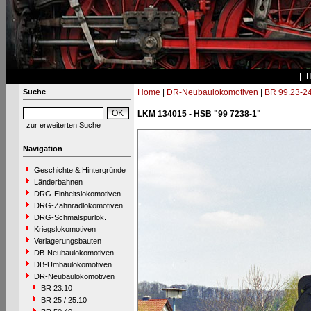
Suche
Home
|
DR-Neubaulokomotiven
|
BR 99.23-2
LKM 134015 - HSB "99 7238-1"
zur erweiterten Suche
Navigation
Geschichte & Hintergründe
Länderbahnen
DRG-Einheitslokomotiven
DRG-Zahnradlokomotiven
DRG-Schmalspurlok.
Kriegslokomotiven
Verlagerungsbauten
DB-Neubaulokomotiven
DB-Umbaulokomotiven
DR-Neubaulokomotiven
BR 23.10
BR 25 / 25.10