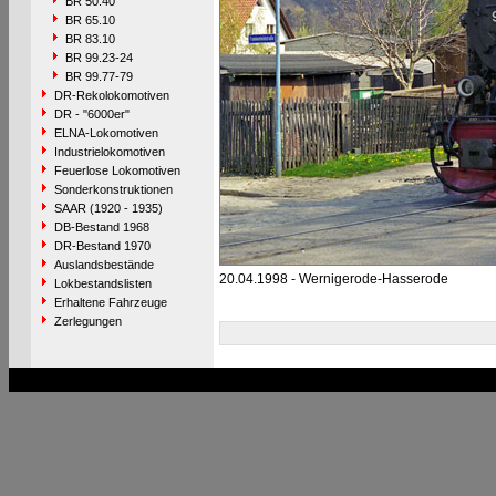
BR 50.40
BR 65.10
BR 83.10
BR 99.23-24
BR 99.77-79
DR-Rekolokomotiven
DR - "6000er"
ELNA-Lokomotiven
Industrielokomotiven
Feuerlose Lokomotiven
Sonderkonstruktionen
SAAR (1920 - 1935)
DB-Bestand 1968
DR-Bestand 1970
Auslandsbestände
20.04.1998 - Wernigerode-Hasserode
Lokbestandslisten
Erhaltene Fahrzeuge
Zerlegungen