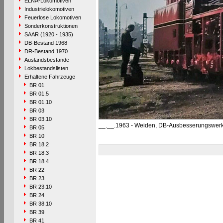
ELNA-Lokomotiven
Industrielokomotiven
Feuerlose Lokomotiven
Sonderkonstruktionen
SAAR (1920 - 1935)
DB-Bestand 1968
DR-Bestand 1970
Auslandsbestände
Lokbestandslisten
Erhaltene Fahrzeuge
BR 01
BR 01.5
BR 01.10
BR 03
BR 03.10
__.__.1963 - Weiden, DB-Ausbesserungswer
BR 05
BR 10
BR 18.2
BR 18.3
BR 18.4
BR 22
BR 23
BR 23.10
BR 24
BR 38.10
BR 39
BR 41