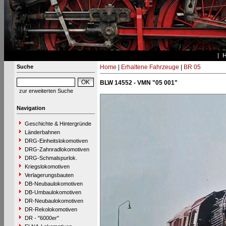
Suche
Home
|
Erhaltene Fahrzeuge
|
BR 05
BLW 14552 - VMN "05 001"
zur erweiterten Suche
Navigation
Geschichte & Hintergründe
Länderbahnen
DRG-Einheitslokomotiven
DRG-Zahnradlokomotiven
DRG-Schmalspurlok.
Kriegslokomotiven
Verlagerungsbauten
DB-Neubaulokomotiven
DB-Umbaulokomotiven
DR-Neubaulokomotiven
DR-Rekolokomotiven
DR - "6000er"