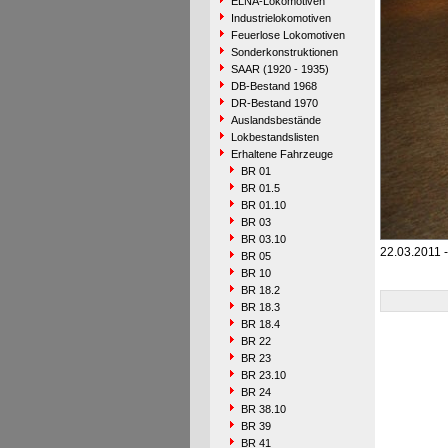
ELNA-Lokomotiven
Industrielokomotiven
Feuerlose Lokomotiven
Sonderkonstruktionen
SAAR (1920 - 1935)
DB-Bestand 1968
DR-Bestand 1970
Auslandsbestände
Lokbestandslisten
Erhaltene Fahrzeuge
BR 01
BR 01.5
BR 01.10
BR 03
BR 03.10
22.03.2011 
BR 05
BR 10
BR 18.2
BR 18.3
BR 18.4
BR 22
BR 23
BR 23.10
BR 24
BR 38.10
BR 39
BR 41