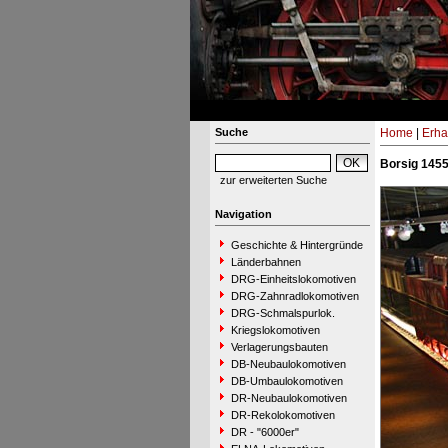
Suche
Home
|
Erha
Borsig 145
zur erweiterten Suche
Navigation
Geschichte & Hintergründe
Länderbahnen
DRG-Einheitslokomotiven
DRG-Zahnradlokomotiven
DRG-Schmalspurlok.
Kriegslokomotiven
Verlagerungsbauten
DB-Neubaulokomotiven
DB-Umbaulokomotiven
DR-Neubaulokomotiven
DR-Rekolokomotiven
DR - "6000er"