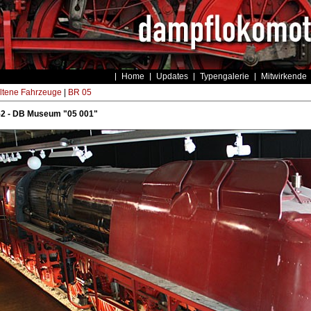
Home
Updates
Typengalerie
Mitwirkende
ltene Fahrzeuge
|
BR 05
52 - DB Museum "05 001"